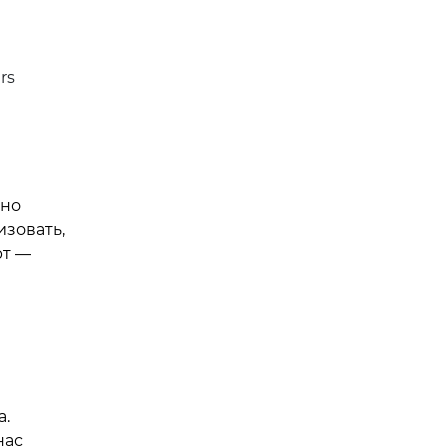
rs
ьно
изовать,
рт —
а.
нас