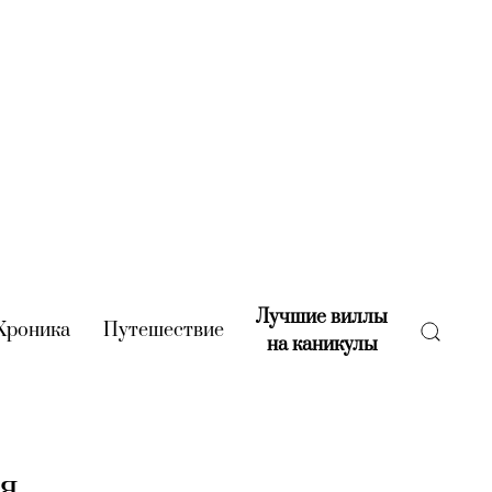
Лучшие виллы
rent)
Хроника
(current)
Путешествие
(current)
на каникулы
(current)
ья