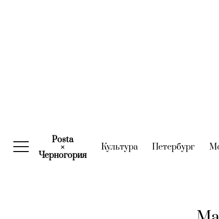
Posta
Культура
(current)
Петербург
(curre
М
×
Черногория
(current)
Ma