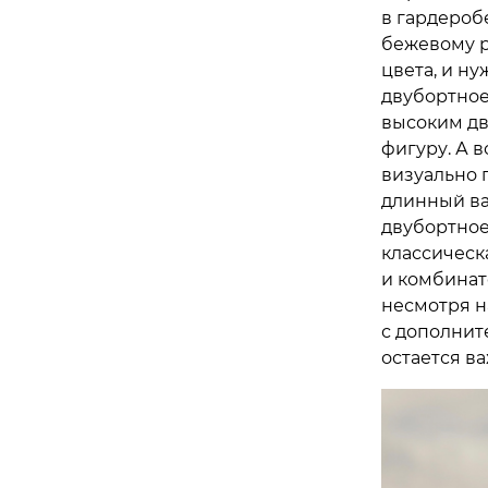
в гардеробе
бежевому р
цвета, и н
двубортное
высоким дв
фигуру. А 
визуально 
длинный ва
двубортное
классическ
и комбинат
несмотря н
с дополнит
остается в