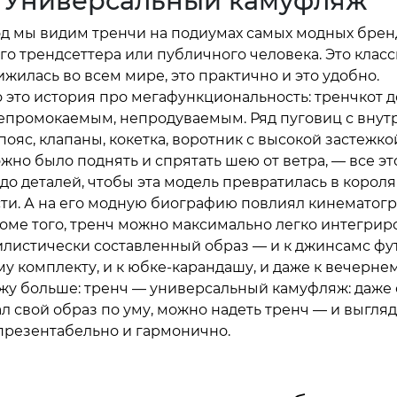
Универсальный камуфляж
год мы видим тренчи на подиумах самых модных брен
го трендсеттера или публичного человека. Это класс
жилась во всем мире, это практично и это удобно.
 это история про мегафункциональность: тренчкот 
епромокаемым, непродуваемым. Ряд пуговиц с внут
пояс, клапаны, кокетка, воротник с высокой застежко
жно было поднять и спрятать шею от ветра, — все эт
до деталей, чтобы эта модель превратилась в короля
ти. А на его модную биографию повлиял кинематог
роме того, тренч можно максимально легко интегрир
илистически составленный образ — и к джинсамс фу
му комплекту, и к юбке-карандашу, и даже к вечерне
ажу больше: тренч — универсальный камуфляж: даже
л свой образ по уму, можно надеть тренч — и выгляд
презентабельно и гармонично.