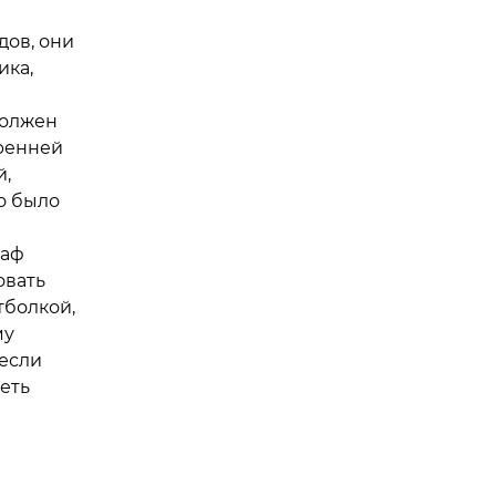
дов, они
ика,
должен
ренней
й,
о было
раф
овать
тболкой,
му
 если
еть