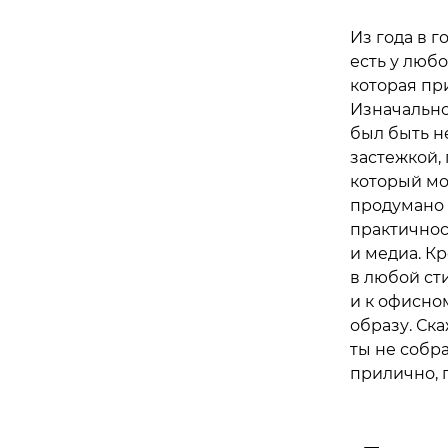
Из года в 
есть у любо
которая при
Изначально
был быть н
застежкой, 
который мо
продумано 
практичнос
и медиа. К
в любой ст
и к офисно
образу. Ск
ты не собра
прилично, 