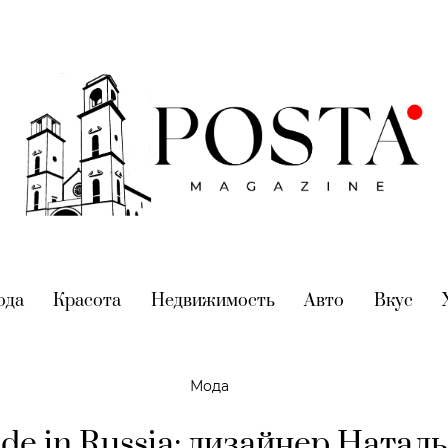
nt)
ода
(current)
Красота
(current)
Недвижимость
(current)
Авто
(current)
Вкус
(cur
Мода
de in Russia: дизайнер Натал