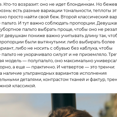
. Кто-то возразит: оно не идет блондинкам. Но беже
ознь: есть разные вариации тональности, теплоты эт
ужно просто найти свой беж. Второй классический ва
 пальто. И тут важно соблюдать пропорции. Девушк
убортное пальто выбрать проще, чтобы оно не реза
вот девушкам пониже важно учитывать длину так, что
пропорции были вытянутыми: либо выбирать более
риант, либо не носить с обувью без каблука, чтобы
 пальто не укорачивало силуэт и не приземляло. Тре
ая модель — полупальто, оно максимально универса
орно, а еще — практично. И четвертое — это тренчи:
а наличие ультрамодных вариантов исполнения
ельными деталями, контрастом тканей и фактур, тре
ажной классикой.