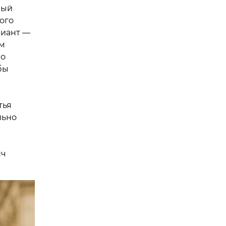
вый
ого
риант —
ам
ло
бы
тья
льно
нч