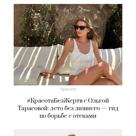
Красота
#КрасотаБезЖертв с Ольгой
Тарасовой: лето без лишнего — гид
по борьбе с отеками