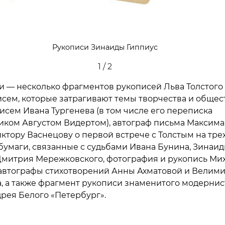
 Белый, фрагмент рукописи романа «Петербург» с правка
вариантами, 1912 год
2 / 2
и — несколько фрагментов рукописей Льва Толстого
исем, которые затрагивают темы творчества и обще
писем Ивана Тургенева (в том числе его переписка
иком Августом Видертом), автограф письма Максима
иктору Васнецову о первой встрече с Толстым на тре
 бумаги, связанные с судьбами Ивана Бунина, Зинаи
Дмитрия Мережковского, фотография и рукопись Ми
 автографы стихотворений Анны Ахматовой и Велим
, а также фрагмент рукописи знаменитого модернис
рея Белого «Петербург».