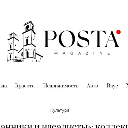
nt)
ода
(current)
Красота
(current)
Недвижимость
(current)
Авто
(current)
Вкус
(cur
Культура
анники и идеалисты»: колле