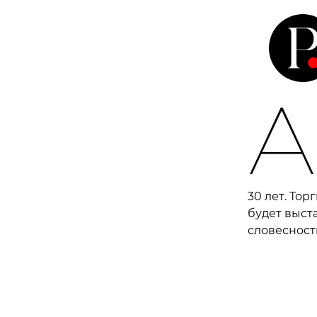
А
30 лет. Тор
будет выст
словесности