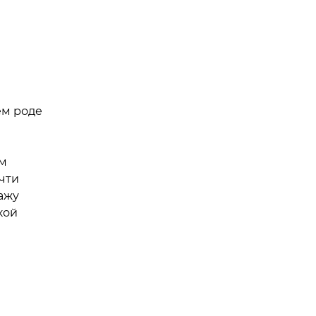
ем роде
ем
чти
дажу
кой