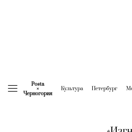
Posta
Культура
(current)
Петербург
(curre
М
×
Черногория
(current)
«Изгн