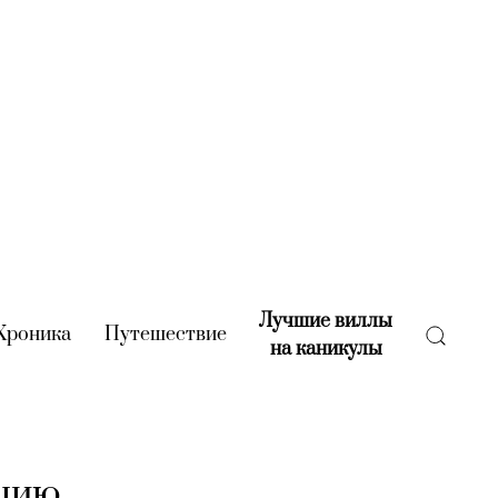
Лучшие виллы
rent)
Хроника
(current)
Путешествие
(current)
на каникулы
(current)
кцию