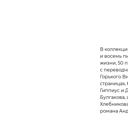
Андрей
В коллекци
и восемь п
жизни, 50 
с переводч
Горького В
страницах,
Гиппиус и 
Булгакова,
Хлебникова
романа Анд