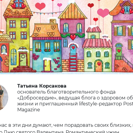
Татьяна Корсакова
основатель благотворительного фонда
«Добросердие», ведущая блога о здоровом о
жизни и приглашенный lifestyle-редактор Post
Magazine
ас в эти дни думают, чем порадовать своих близких, 
ко Дню святого Валентина. Романтический ужин,