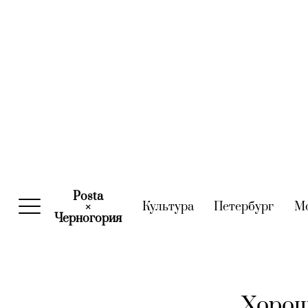
Posta
Культура
(current)
Петербург
(curre
М
×
Черногория
(current)
Хорош