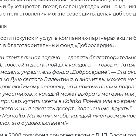
ый букет цветов, поход в салон укладок или на мани
е приготовления можно совершить, делая доброе д
аля
мости покупок и услуг в компаниях-партнерах акции 
я в благотворительный фонд «Добросердие».
и стоит важная задача — сделать благотворительн
, простой и доступной для каждого. — говорит Татья
 модель, учредитель фонда „Добросердие“. — Эта ак
 ко Дню святого Валентина, а значит вы можете не 
арок любимому человеку, но и помочь нашим подоп
о участников, и каждый может выбрать магазин или 
пример, купить цветы в Kalinka Flowers или во врем
кого ужина заказать десерт „Запеченные фрукты“
 Montalto. Мы хотим, чтобы каждый имел возможнос
лал это с удовольствием!»
 в 2008 году фонд помогает детям с ДЦП. В этом год