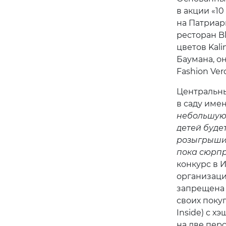
в акции «10
на Патриар
ресторан Bl
цветов Kali
Баумана, он
Fashion Ver
Центральны
в саду имен
небольшую 
детей буде
розыгрыши.
пока сюрпр
конкурс в 
организаци
запрещена 
своих покуп
Inside) с 
на две пер