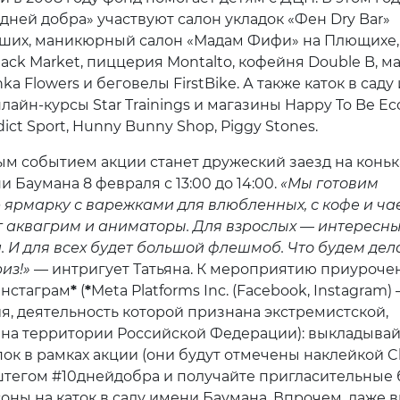
 дней добра» участвуют салон укладок «Фен Dry Bar»
ших, маникюрный салон «Мадам Фифи» на Плющихе,
ack Market, пиццерия Montalto, кофейня Double B, м
nka Flowers и беговелы FirstBike. А также каток в сад
лайн-курсы Star Trainings и магазины Happy To Be Eco
dict Sport, Hunny Bunny Shop, Piggy Stones.
м событием акции станет дружеский заезд на коньк
и Баумана 8 февраля с 13:00 до 14:00.
«Мы готовим
ярмарку с варежками для влюбленных, с кофе и ча
т аквагрим и аниматоры. Для взрослых — интересн
 И для всех будет большой флешмоб. Что будем дел
из!»
— интригует Татьяна. К мероприятию приуроче
Инстаграм
*
(
*
Meta Platforms Inc. (Facebook, Instagram)
я, деятельность которой признана экстремистской,
на территории Российской Федерации): выкладывай
ок в рамках акции (они будут отмечены наклейкой Ch
хэштегом #10днейдобра и получайте пригласительные
соны на каток в саду имени Баумана. Впрочем, даже 