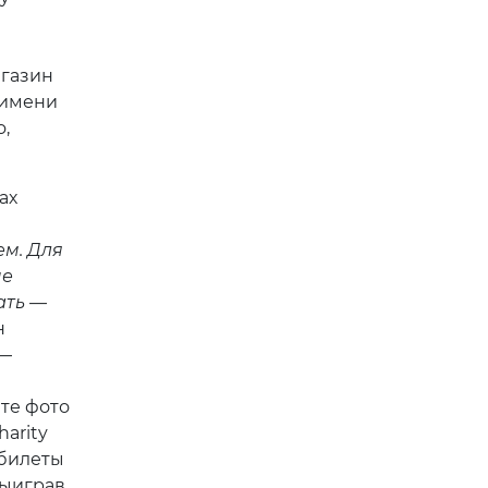
агазин
у имени
,
ах
ем. Для
ые
ать —
н
 —
те фото
arity
 билеты
выиграв