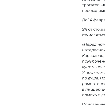
трогательн
необходимы
До 14 февр
5% от стои
отчислятьс
«Перед нам
интересной
Корсакова,
приурочена
купить под
У нас мног
по душе. На
романтичес
в пиццерии
помочь и де
Основанный