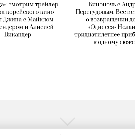
а»: смотрим трейлер
Киноночь с Анд
ра корейского кино
Перегудовым. Все и
н Джина с Майклом
о возвращении д
ендером и Алисией
«Одиссея» Нола
Викандер
тридцатилетнее при
к одному сюже