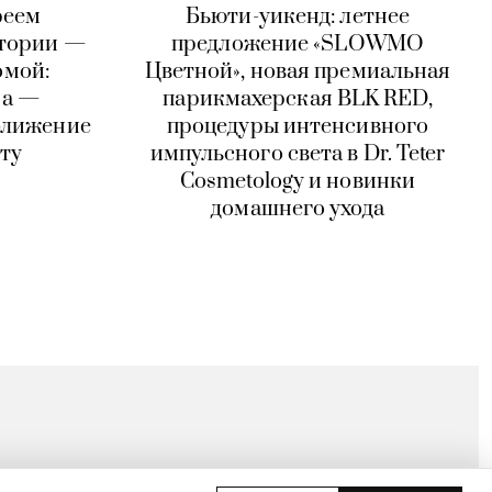
реем
Бьюти-уикенд: летнее
стории —
предложение «SLOWMO
омой:
Цветной», новая премиальная
на —
парикмахерская BLK RED,
ближение
процедуры интенсивного
ту
импульсного света в Dr. Teter
Cosmetology и новинки
домашнего ухода