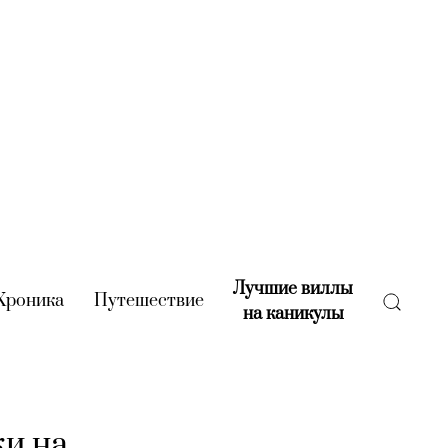
Лучшие виллы
rent)
Хроника
(current)
Путешествие
(current)
на каникулы
(current)
и на