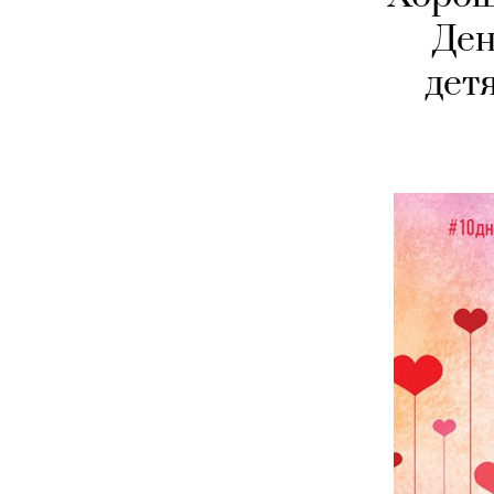
Ден
дет