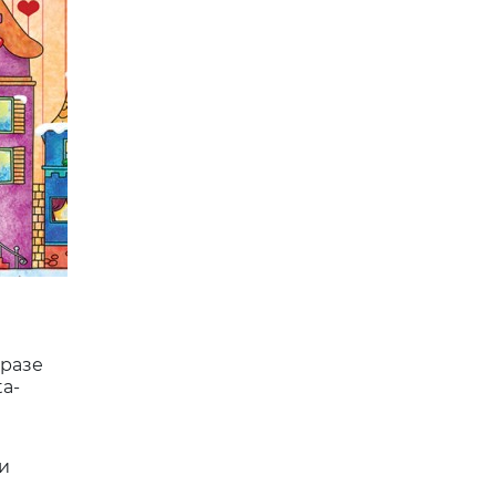
бразе
a-
и