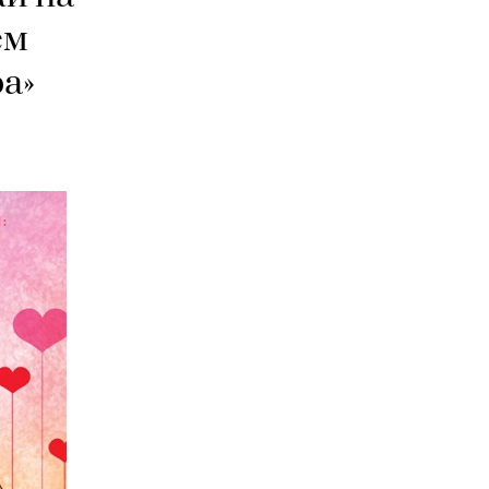
ем
ра»