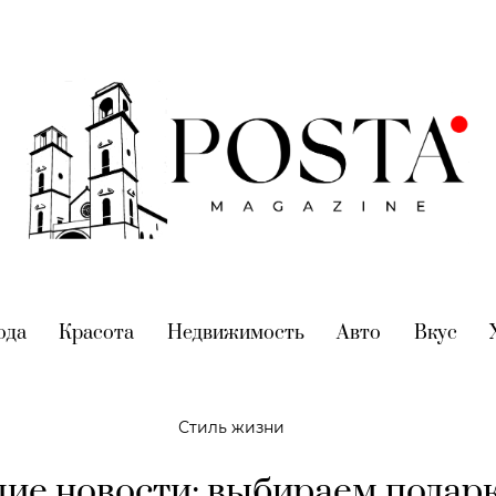
nt)
ода
(current)
Красота
(current)
Недвижимость
(current)
Авто
(current)
Вкус
(cur
Стиль жизни
ие новости: выбираем подарк