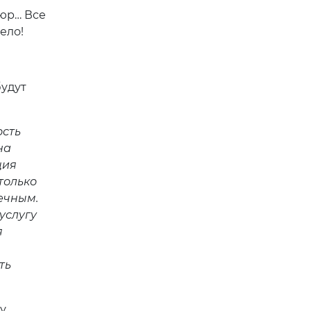
кюр… Все
ело!
будут
ость
на
ция
только
ечным.
услугу
я
ть
у