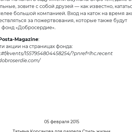
ьные, зовите с собой друзей — как известно, катать
селее большой компанией. Вход на каток на время а
ествляться за пожертвования, которые также будут
 фонд «Добросердие».
Posta-Magazine
:
и акции на страницах фонда:
.#f/events/1557954804458254/?pnref=lhc.recent
dobroserdie.com/
05 февраля 2015
Татьяна Корсакова для раздела Стиль жизни