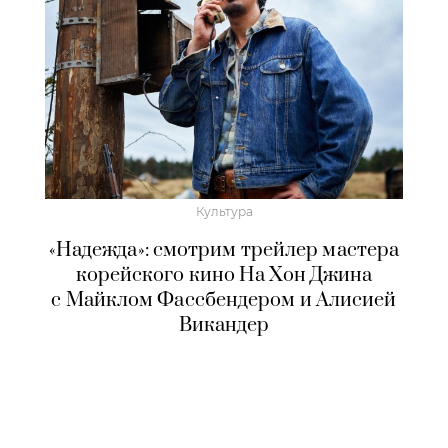
Культура
«Надежда»: смотрим трейлер мастера
корейского кино На Хон Джина
с Майклом Фассбендером и Алисией
Викандер