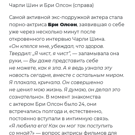
Чарли Шин и Бри Олсон (справа)
Самой активной экс-подружкой актера стала
порно-актриса
Бри Олсон
, заявившая о себе
уже через несколько минут после
откровенного интервью Чарли Шина.
«Он клялся мне, убеждал, что здоров.
Твердил: „Я чист, я чист“,
— заламывала она
руки, —
Вы даже представить себе
не можете, как я зла. А я ведь узнала эту
новость сегодня, вместе с остальным миром.
Я плакала, кричала. Он совершенно
не ценил мою жизнь. Я думаю, он делал это
сознательно».
В момент знакомства
с актером Бри Олсон было 24, они
встречались полгода и, естественно,
постоянно вступали в интимную связь.
«Я любила его! Как он мог так поступить
со мной?»
— вопрос актрисы фильмов для