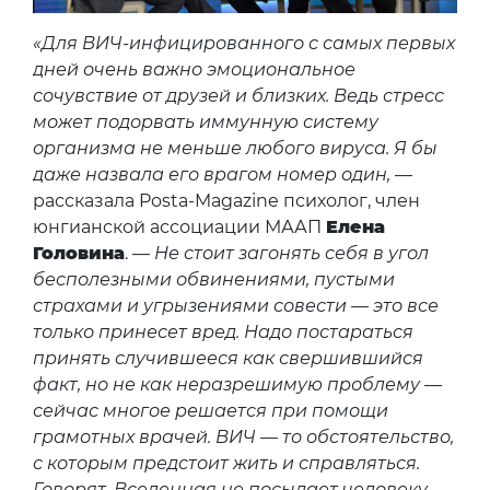
«Для ВИЧ-инфицированного с самых первых
дней очень важно эмоциональное
сочувствие от друзей и близких. Ведь стресс
может подорвать иммунную систему
организма не меньше любого вируса. Я бы
даже назвала его врагом номер один,
—
рассказала Posta-Magazine психолог, член
юнгианской ассоциации МААП
Елена
Головина
. —
Не стоит загонять себя в угол
бесполезными обвинениями, пустыми
страхами и угрызениями совести — это все
только принесет вред. Надо постараться
принять случившееся как свершившийся
факт, но не как неразрешимую проблему —
сейчас многое решается при помощи
грамотных врачей. ВИЧ — то обстоятельство,
с которым предстоит жить и справляться.
Говорят, Вселенная не посылает человеку