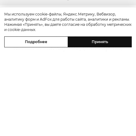
Мы используем cookie-файлы, Яндекс.Метрику, Вебвизор,
аналитику форм и AdFox для работы сайта, аналитики и рекламы.
Путешествие
Нажимая «Принять», вы даете согласие на обработку метрических
и cookie-данных.
Каникулы в Maxx Royal Bodrum:
Подробнее
Принять
новый стейк-хаус от Дани Гарсии,
лучшие виды на море и
легендарные вечеринки в Scorpios
07 августа 2026