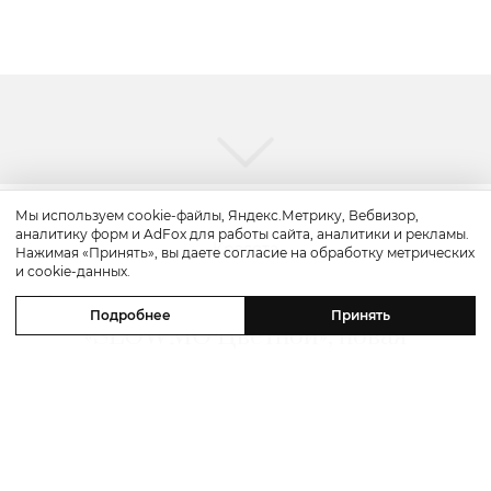
Мы используем cookie-файлы, Яндекс.Метрику, Вебвизор,
аналитику форм и AdFox для работы сайта, аналитики и рекламы.
Красота
Нажимая «Принять», вы даете согласие на обработку метрических
и cookie-данных.
Бьюти-уикенд: летнее предложение
Подробнее
Принять
«SLOWMO Цветной», новая
премиальная парикмахерская BLK
RED, процедуры интенсивного
импульсного света в Dr. Teter
Cosmetology и новинки домашнего
ухода