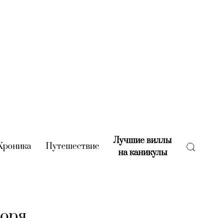
Лучшие виллы
rent)
Хроника
(current)
Путешествие
(current)
на каникулы
(current)
горя