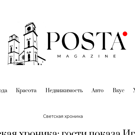
nt)
ода
(current)
Красота
(current)
Недвижимость
(current)
Авто
(current)
Вкус
(cur
Светская хроника
кая хроника: гости показа И