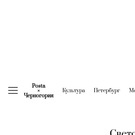
Posta
Культура
(current)
Петербург
(curre
М
×
Черногория
(current)
Светс