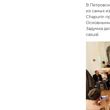
В Петровск
из самых и
Chapurin пр
Основными 
Задумка ди
casual.