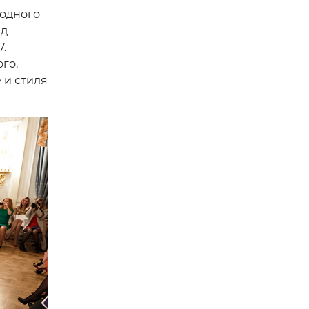
 одного
нд
.
го.
 и стиля