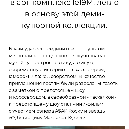
в арт-комплекс le19M, легло
в основу этой деми-
кутюрной коллекции.
Блази удалось соединить его с пульсом
мегаполиса, предложив не скучноватую
музейную ретроспективу, а живую,
современную историю — с характером,
юмором и даже… озорством. В качестве
приглашения гостям были разосланы газеты
с заметкой о предстоящем шоу
и кроссвордом, а своеобразной «пасхалкой»
к предстоящему шоу стал мини-фильм
с участием рэпера A$AP Rocky и звезды
«Субстанции» Маргарет Куолли.