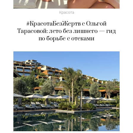
Красота
#КрасотаБезЖертв с Ольгой
Тарасовой: лето без лишнего — гид
по борьбе с отеками