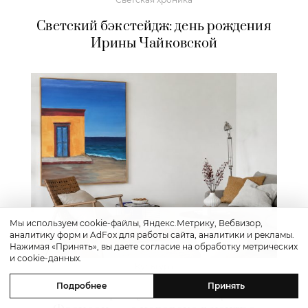
Светский бэкстейдж: день рождения
Ирины Чайковской
Мы используем cookie-файлы, Яндекс.Метрику, Вебвизор,
аналитику форм и AdFox для работы сайта, аналитики и рекламы.
Нажимая «Принять», вы даете согласие на обработку метрических
и cookie-данных.
Культура
Подробнее
Принять
Posta Арт: художник Андрей