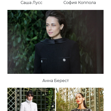
Саша Лусс
София Коппола
Анна Берест