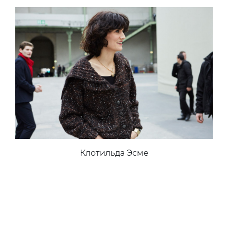
Клотильда Эсме