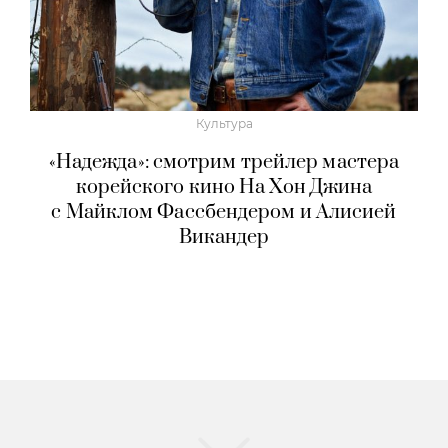
Культура
«Надежда»: смотрим трейлер мастера
корейского кино На Хон Джина
с Майклом Фассбендером и Алисией
Викандер