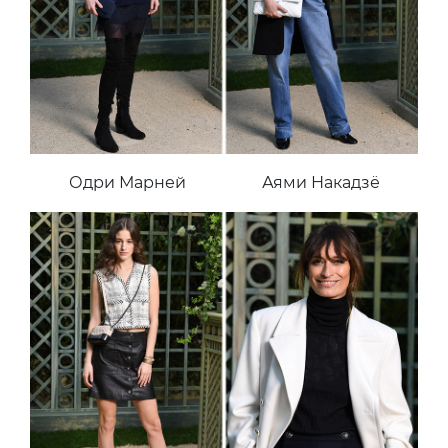
Одри Марней
Аями Накадзё