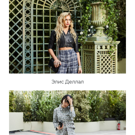
Элис Деллал