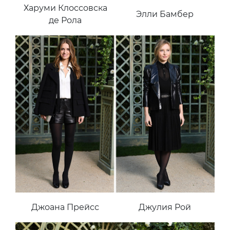
Харуми Клоссовска
Элли Бамбер
де Рола
Джоана Прейсс
Джулия Рой