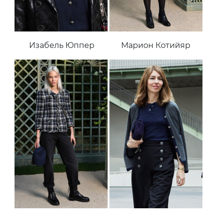
Изабель Юппер
Марион Котийяр