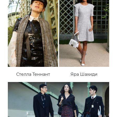
Стелла Теннант
Яра Шахиди