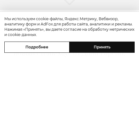
Мы используем cookie-файлы, Яндекс.Метрику, Вебвизор,
аналитику форм и AdFox для работы сайта, аналитики и рекламы.
Путешествие
Нажимая «Принять», вы даете согласие на обработку метрических
и cookie-данных.
Каникулы в Maxx Royal Bodrum:
Подробнее
Принять
новый стейк-хаус от Дани Гарсии,
лучшие виды на море и
легендарные вечеринки в Scorpios
07 августа 2026