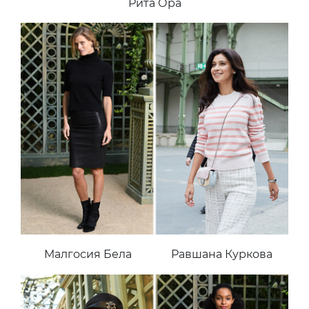
Рита Ора
Малгосия Бела
Равшана Куркова