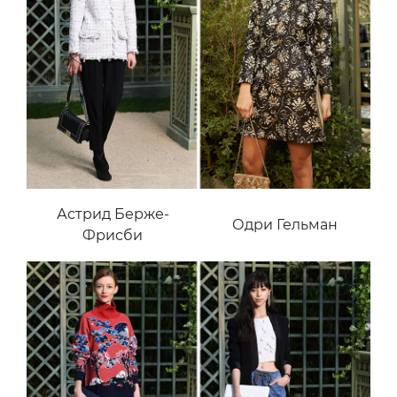
Астрид Берже-
Одри Гельман
Фрисби