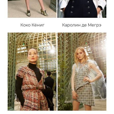
Коко Кёниг
Каролин де Мегрэ