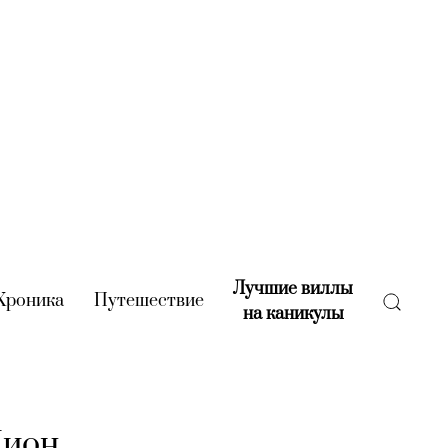
Лучшие виллы
rent)
Хроника
(current)
Путешествие
(current)
на каникулы
(current)
Дион