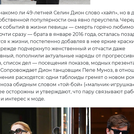
накомо ли 49-летней Селин Дион слово «хайп», но в 
обственной популярности она явно преуспела. Чере
х событий в жизни певицы — смерть горячо любимо
очти сразу — брата в январе 2016 года, осталась позад
ся к жизни, постепенно добавляя в нее яркие краски
прежде подчеркнуто женственный и отчасти даже
вный, пополнили актуальные наряды от прогрессив
, список дел — посещения показов, модных презент
 Сопровождает Дион танцовщик Пепе Муноз, в отно
нения расходятся: одни таблоиды гремят о новом ро
ноза обидным словом «той-бой» («мальчик-игрушка»
ее осторожны и утверждают, что пару связывают ра
и интерес к моде.