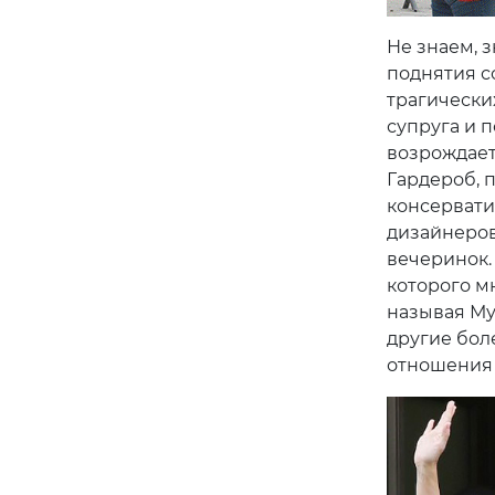
Не знаем, з
поднятия с
трагически
супруга и п
возрождает
Гардероб, 
консервати
дизайнеров
вечеринок.
которого м
называя Му
другие бол
отношения 