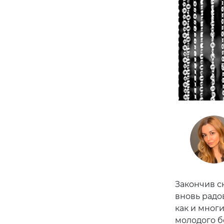
Закончив с
вновь радо
как и мног
молодого б