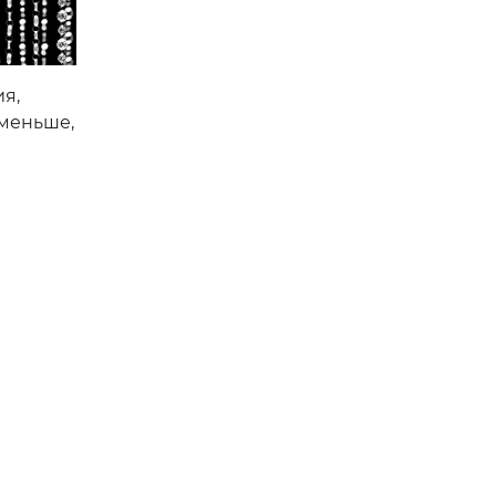
ия,
 меньше,