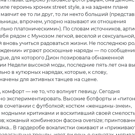
иле героинь хроник street style, а на заднем плане
маячит ее то ли друг, то ли некто больший (предста
ьницы, впрочем, упорно называют их отношения
льно платоническими»). По словам источников, арти
ебя рядом с Мунозом легкой, веселой и сексуальной,
й вновь учиться радоваться жизни. Не последнюю ро
уждении» играют роскошные наряды — по сообщен
gue, для которого Дион позировала обнаженной
ии Недели высокой моды, последние пять лет она вы
но в кутюрных нарядах, которые, к слову,
начены для активных танцев на сцене.
, комфорт — не то, что волнует певицу. Сегодня
но экспериментировать. Высокие ботфорты и «пито
 в сочетании с футболкой; костюм «женщины-змеи»,
 модными критиками и восхитивший своей смелост
в; кожаный комбинезон фасона oversize; принтован
йка… В гардеробе вокалистки оживают и «приживаю
авагантные тренды, идет ли речь о силуэтах, мотива