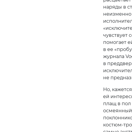
наряды в ст
неизменно 
исполнител
«исключите
чувствует с
помогает е
в ее «проб
журнала Vo
в преддвер
исключитель
не предназ
Но, кажется
ей интерес
плащ в пол
осмеянный
поклоннико
костюм-тро
самые экстр