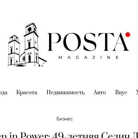
nt)
ода
(current)
Красота
(current)
Недвижимость
(current)
Авто
(current)
Вкус
(cur
Бизнес
 in Power: 49-летняя Селин 