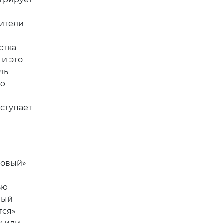
вители
стка
 и это
ль
ию
ступает
новый»
ью
ный
тся»
х или