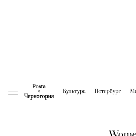
Posta
Культура
(current)
Петербург
(curre
М
×
Черногория
(current)
Women