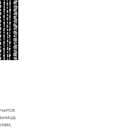
учится
ьница,
ухам,