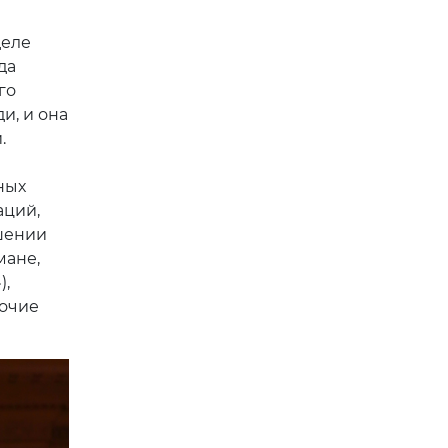
деле
да
го
и, и она
.
ных
аций,
шении
мане,
),
бочие