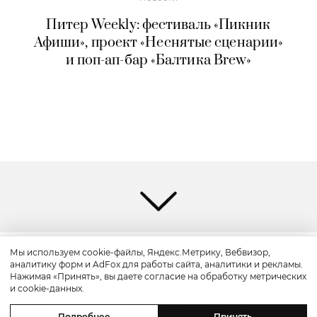
Питер Weekly: фестиваль «Пикник
Афиши», проект «Неснятые сценарии»
и поп-ап-бар «Балтика Brew»
Мы используем cookie-файлы, Яндекс.Метрику, Вебвизор,
аналитику форм и AdFox для работы сайта, аналитики и рекламы.
Путешествие
Нажимая «Принять», вы даете согласие на обработку метрических
и cookie-данных.
Каникулы в Maxx Royal Bodrum:
Подробнее
Принять