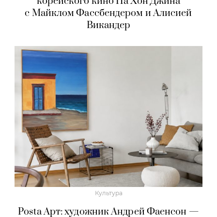
корейского кино На Хон Джина
с Майклом Фассбендером и Алисией
Викандер
Культура
Posta Арт: художник Андрей Фаенсон —