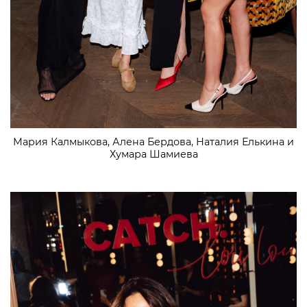
Мария Калмыкова, Алена Бердова, Наталия Елькина и
Хумара Шамиева