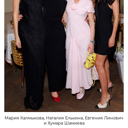
Мария Калмыкова, Наталия Елькина, Евгения Линович
и Хумара Шамиева