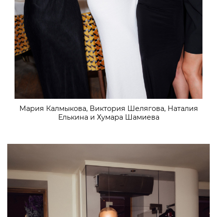
Мария Калмыкова, Виктория Шелягова, Наталия
Елькина и Хумара Шамиева