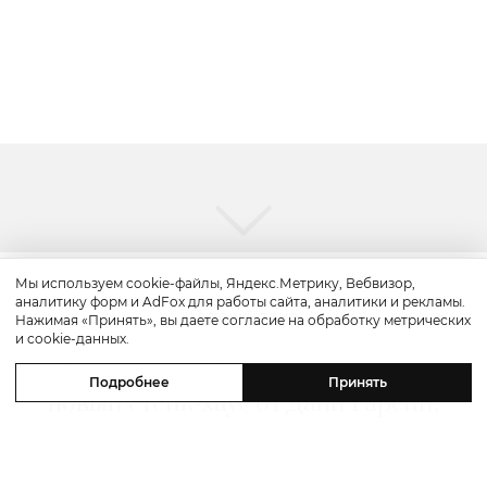
Мы используем cookie-файлы, Яндекс.Метрику, Вебвизор,
аналитику форм и AdFox для работы сайта, аналитики и рекламы.
Путешествие
Нажимая «Принять», вы даете согласие на обработку метрических
и cookie-данных.
Каникулы в Maxx Royal Bodrum:
Подробнее
Принять
новый стейк-хаус от Дани Гарсии,
лучшие виды на море и
легендарные вечеринки в Scorpios