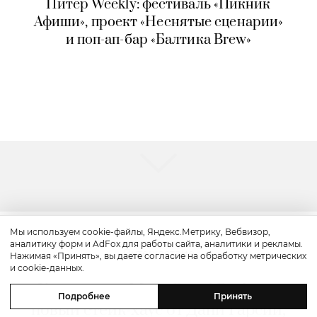
Питер Weekly: фестиваль «Пикник
Афиши», проект «Неснятые сценарии»
и поп-ап-бар «Балтика Brew»
Мы используем cookie-файлы, Яндекс.Метрику, Вебвизор,
аналитику форм и AdFox для работы сайта, аналитики и рекламы.
Путешествие
Нажимая «Принять», вы даете согласие на обработку метрических
и cookie-данных.
Каникулы в Maxx Royal Bodrum:
Подробнее
Принять
новый стейк-хаус от Дани Гарсии,