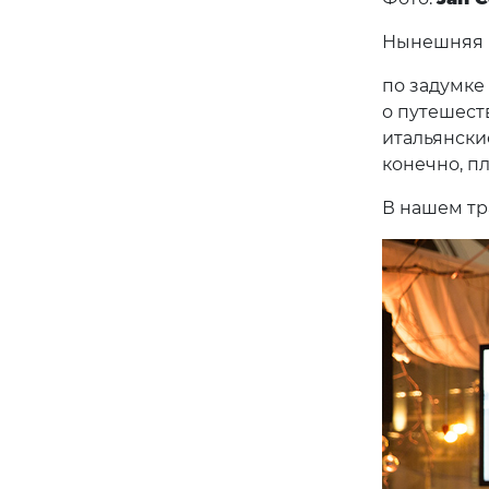
Нынешняя 
по задумке
о путешест
итальянски
конечно, п
В нашем тр