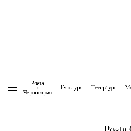
Posta
Культура
(current)
Петербург
(curre
М
×
Черногория
(current)
Posta 