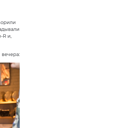
ворили
гадывали
-R и,
 вечера: