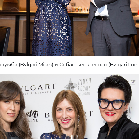
умба (Bvlgari Milan) и Себастьен Легран (Bvlgari Lon