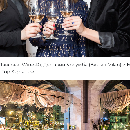
авлова (Wine-R), Дельфин Колумба (Bvlgari Milan) и
(Top Signature)