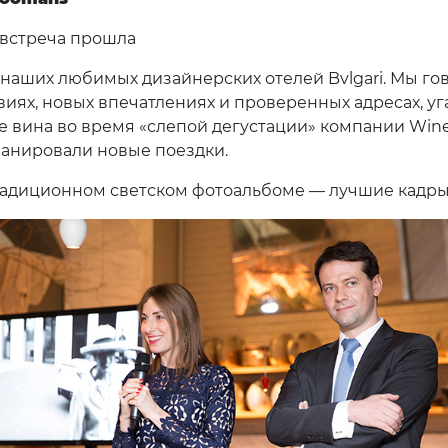
встреча прошла
 наших любимых дизайнерских отелей Bvlgari. Мы го
виях, новых впечатлениях и проверенных адресах, у
е вина во время «слепой дегустации» компании Wine
ланировали новые поездки.
адиционном светском фотоальбоме — лучшие кадры