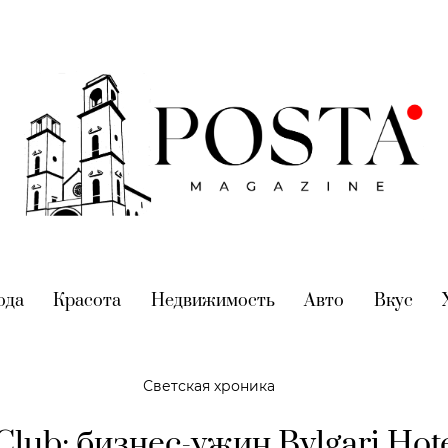
nt)
ода
(current)
Красота
(current)
Недвижимость
(current)
Авто
(current)
Вкус
(cur
Светская хроника
Club: бизнес-ужин Bvlgari Hot