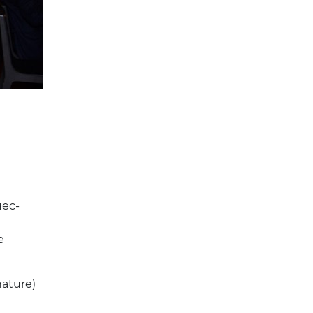
ес-
е
ature)