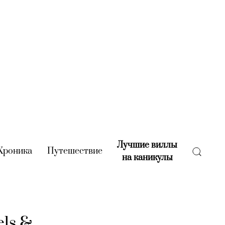
Лучшие виллы
rent)
Хроника
(current)
Путешествие
(current)
на каникулы
(current)
els &