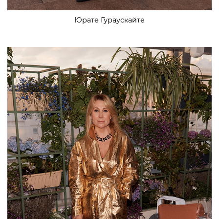
Юрате Гураускайте