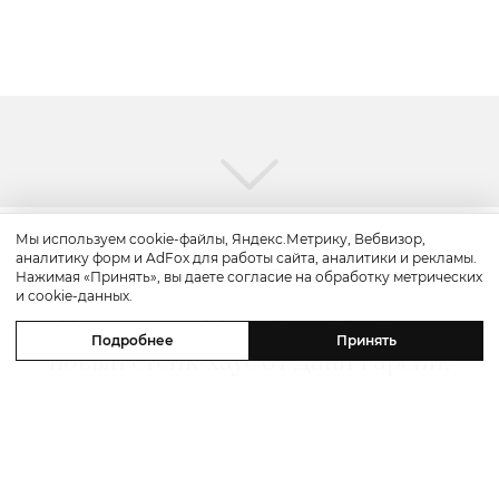
Мы используем cookie-файлы, Яндекс.Метрику, Вебвизор,
аналитику форм и AdFox для работы сайта, аналитики и рекламы.
Путешествие
Нажимая «Принять», вы даете согласие на обработку метрических
и cookie-данных.
Каникулы в Maxx Royal Bodrum:
Подробнее
Принять
новый стейк-хаус от Дани Гарсии,
лучшие виды на море и
легендарные вечеринки в Scorpios
07 августа 2026