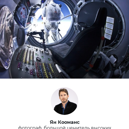
Ян Кооманс
фотограф, большой ценитель высоких