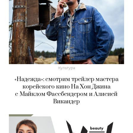
Культура
«Надежда»: смотрим трейлер мастера
корейского кино На Хон Джина
с Майклом Фассбендером и Алисией
Викандер