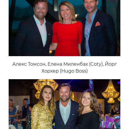
Алекс Томсон, Елена Миленбах (Coty), Йорг
Хорхер (Hugo Boss)