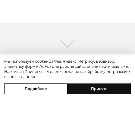
Мы используем cookie-файлы, Яндекс.Метрику, Вебвизор,
аналитику форм и AdFox для работы сайта, аналитики и рекламы.
Красота
Нажимая «Принять», вы даете согласие на обработку метрических
и cookie-данных.
Бьюти-уикенд: летнее предложение
Подробнее
Принять
«SLOWMO Цветной», новая
премиальная парикмахерская BLK
RED, процедуры интенсивного
импульсного света в Dr. Teter
Cosmetology и новинки домашнего