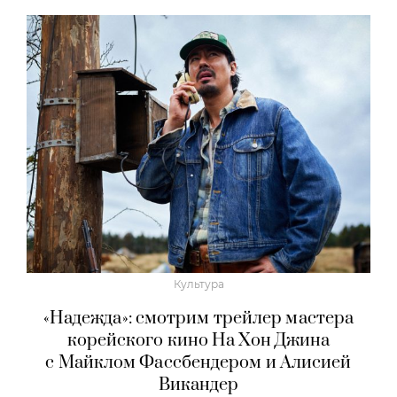
Культура
«Надежда»: смотрим трейлер мастера
корейского кино На Хон Джина
с Майклом Фассбендером и Алисией
Викандер