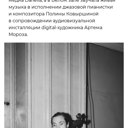
медиа Dariella, а в Белом зале звучала живая
музыка в исполнении джазовой пианистки
и композитора Полины Ковыршиной
в сопровождении аудиовизуальной
инсталляции digital-художника Артема
Мороза.