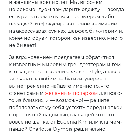
и женщины зрелых лет. Мы, впрочем,
не рекомендуем вам дарить одежду — всегда
есть риск промахнуться с размером либо
посадкой, и сфокусировать свое внимание
на аксессуарах: сумках, шарфах, бижутерии и,
конечно, обуви, которой, как известно, много
не бывает!
За вдохновением предлагаем обратиться
к известным мировым трендсеттерам и тем,
кто задает тон в хрониках street style, а также
заглянуть в любимые бутики: уверены,
вы непременно найдете именно то, что
станет самым
желанным подарком
для кого-
то из близких, и — возможно! — решите
побаловать саму себя: устоять перед шапкой
с ироничной надписью, гласящей, что это
вовсе не шапка, от Eugenia Kim или клатчем-
пандой Charlotte Olympia решительно