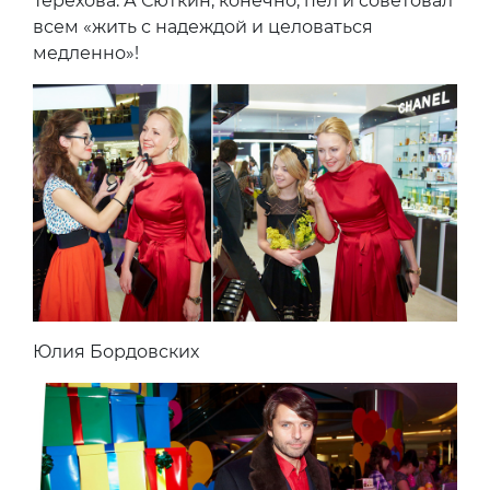
Терехова. А Сюткин, конечно, пел и советовал
всем «жить с надеждой и целоваться
медленно»!
Юлия Бордовских