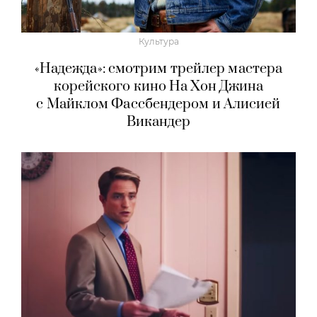
Культура
«Надежда»: смотрим трейлер мастера
корейского кино На Хон Джина
с Майклом Фассбендером и Алисией
Викандер