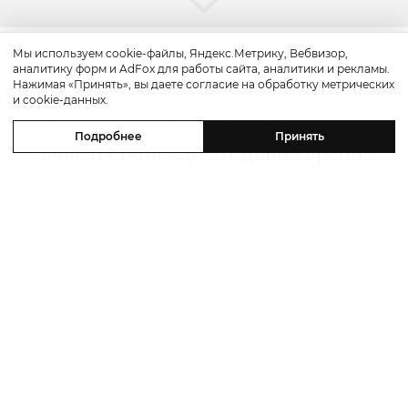
Мы используем cookie-файлы, Яндекс.Метрику, Вебвизор,
аналитику форм и AdFox для работы сайта, аналитики и рекламы.
Путешествие
Нажимая «Принять», вы даете согласие на обработку метрических
и cookie-данных.
Каникулы в Maxx Royal Bodrum:
Подробнее
Принять
новый стейк-хаус от Дани Гарсии,
лучшие виды на море и
легендарные вечеринки в Scorpios
07 августа 2026