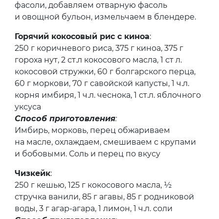
фасоли, добавляем отварную фасоль
и овощной бульон, измельчаем в блендере.
Горячий кокосовый рис с киноа
:
250 г коричневого риса, 375 г киноа, 375 г
гороха нут, 2 ст.л кокосового масла, 1 ст л.
кокосовой стружки, 60 г болгарского перца,
60 г моркови, 70 г савойской капусты, 1 ч.л.
корня имбиря, 1 ч.л. чеснока, 1 ст.л. яблочного
уксуса
Способ приготовления
:
Имбирь, морковь, перец обжариваем
на масле, охлаждаем, смешиваем с крупами
и бобовыми. Соль и перец по вкусу
Чизкейк
:
250 г кешью, 125 г кокосового масла, ½
стручка ванили, 85 г агавы, 85 г родниковой
воды, 3 г агар-агара, 1 лимон, 1 ч.л. соли