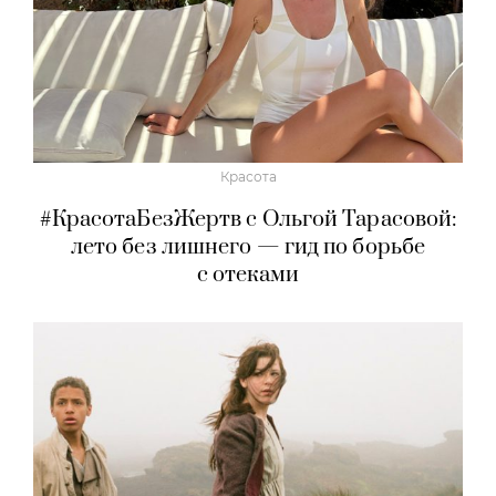
Красота
#КрасотаБезЖертв с Ольгой Тарасовой:
лето без лишнего — гид по борьбе
с отеками