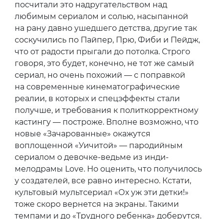
посчитали это надругательством над
любимым сериалом и солью, насыпанной
на рану давно ушедшего детства, другие так
соскучились по Пайпер, Прю, Фиби и Пейдж,
что от радости прыгали до потолка. Строго
говоря, это будет, конечно, не тот же самый
сериал, но очень похожий — с поправкой
на современные кинематографические
реалии, в которых и спецэффекты стали
получше, и требования к политкорректному
кастингу — построже. Вполне возможно, что
новые «Зачарованные» окажутся
воплощенной «Уичитой» — пародийным
сериалом о девочке-ведьме из инди-
мелодрамы Love. Но оценить, что получилось
у создателей, все равно интересно. Кстати,
культовый мультсериал «Ох уж эти детки!»
тоже скоро вернется на экраны. Такими
темпами и до «Трудного ребенка» доберутся.