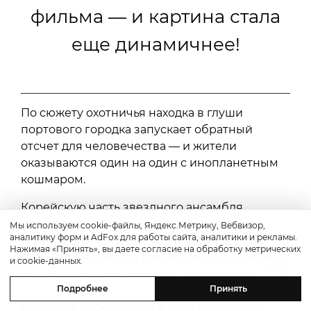
фильма — и картина стала
еще динамичнее!
По сюжету охотничья находка в глуши
портового городка запускает обратный
отсчет для человечества — и жители
оказываются один на один с инопланетным
кошмаром.
Корейскую часть звездного ансамбля
представляют одни из самых известных
Мы используем cookie-файлы, Яндекс.Метрику, Вебвизор,
аналитику форм и AdFox для работы сайта, аналитики и рекламы.
актеров страны: Хван Чон Мин, Чо Ин Сон
Нажимая «Принять», вы даете согласие на обработку метрических
и Чон Хо Ён («Игра в кальмара»), которая была
и cookie-данных.
удостоена премии Гильдии киноактеров США
Подробнее
Принять
(SAG Awards) и стала первой корейской
актрисой, победившей в этой категории.