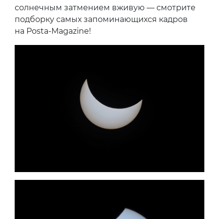
солнечным затмением вживую — смотрите
подборку самых запоминающихся кадров
на Posta-Magazine!