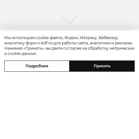
Мы используем cookie-файлы, Яндекс.Метрику, Вебвизор,
аналитику форм и AdFox для работы сайта, аналитики и рекламы.
Путешествие
Нажимая «Принять», вы даете согласие на обработку метрических
и cookie-данных.
Каникулы в Maxx Royal Bodrum:
Подробнее
Принять
новый стейк-хаус от Дани Гарсии,
лучшие виды на море и
легендарные вечеринки в Scorpios
07 августа 2026