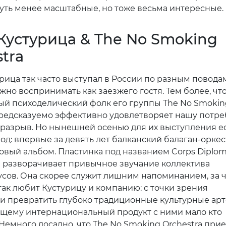
уть менее масштабные, но тоже весьма интересные.
Кустурица & The No Smoking
tra
рица так часто выступал в России по разным поводам
жно воспринимать как заезжего гостя. Тем более, чт
ый психоделический фолк его группы The No Smokin
предсказуемо эффективно удовлетворяет нашу потре
а разрыв. Но нынешней осенью для их выступления е
од: впервые за девять лет балканский балаган-оркес
овый альбом. Пластинка под названием Corps Diplom
е разворачивает привычное звучание коллектива
дусов. Она скорее служит лишним напоминанием, за 
так любит Кустурицу и компанию: с точки зрения
и превратить глубоко традиционные культурные ар
ящему интернациональный продукт с ними мало кто
 Немного досадно, что The No Smoking Orchestra при