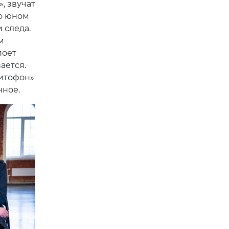
, звучат
но юном
 следа.
м
поет
ается.
нитофон»
нное.