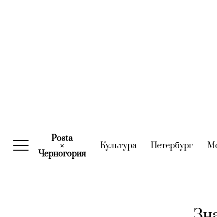
Posta
Культура
(current)
Петербург
(curre
М
×
Черногория
(current)
Зн