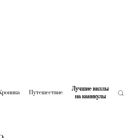
Лучшие виллы
rent)
Хроника
(current)
Путешествие
(current)
на каникулы
(current)
р,