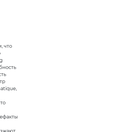
, что
о
g
бность
сть
тр
atique,
что
тефакты
езжают