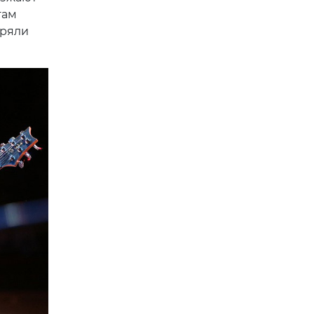
там
оряли