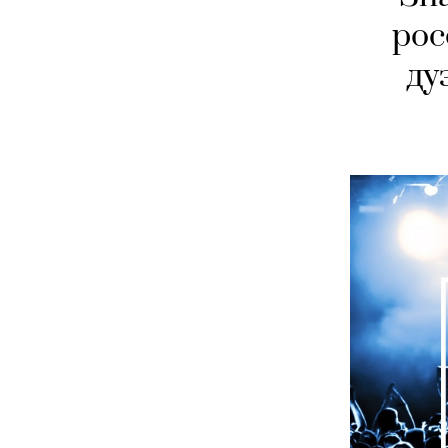
рос
ду