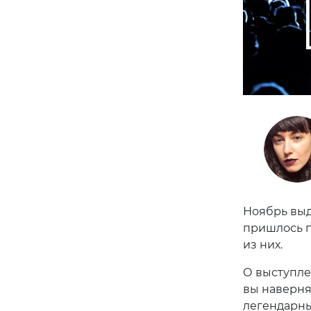
Ноябрь выд
пришлось п
из них.
О выступле
вы наверняк
легендарны