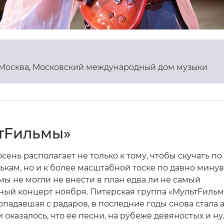
 Москва, Московский международный дом музыки
тFильмы»
сень располагает не только к тому, чтобы скучать п
ькам, но и к более масштабной тоске по давно мин
мы не могли не внести в план едва ли не самый
ный концерт ноября. Питерская группа «МультFильм
опадавшая с радаров, в последние годы снова стала 
и оказалось, что ее песни, на рубеже девяностых и н