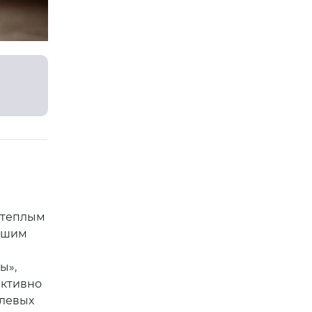
о теплым
увшим
ы»,
активно
улевых