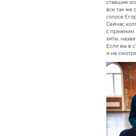
ставшие ос
все так же
голосе Его
Сейчас кол
с прежним 
хиты, назва
Если вы в 
и не смотр