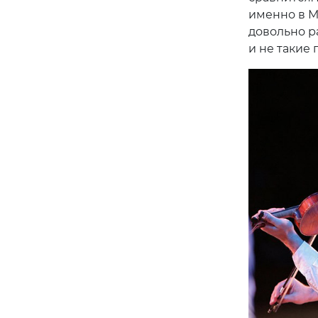
именно в М
довольно р
и не такие 