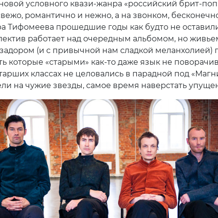
новой условного квази-жанра «российский брит-поп»
 свежо, романтично и нежно, а на звонком, бесконеч
ра Тифомеева прошедшие годы как будто не оставили
лектив работает над очередным альбомом, но живье
задором (и с привычной нам сладкой меланхолией) 
ть которые «старыми» как-то даже язык не поворачив
старших классах не целовались в парадной под «Маг
ели на чужие звезды, самое время наверстать упуще