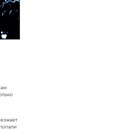
нам
олько
иезжает
 попали