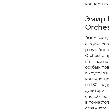
концерты ч
Эмир 
Orches
Эмир Кусту
его уже сло
разухабист
Orchestra 
в танцах н
особый пов
выпустил н
конечно, н
на 180 гра
аудитория 
способност
в по-насто
сравнится.