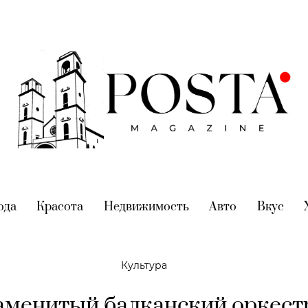
nt)
ода
(current)
Красота
(current)
Недвижимость
(current)
Авто
(current)
Вкус
(cur
Культура
аменитый балканский оркест