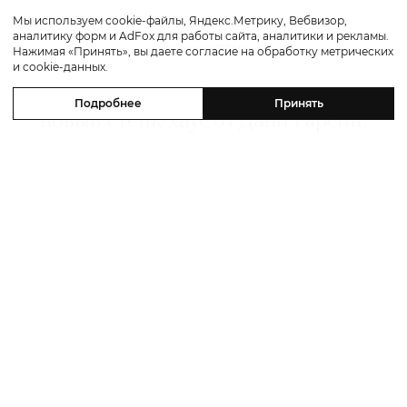
Мы используем cookie-файлы, Яндекс.Метрику, Вебвизор,
аналитику форм и AdFox для работы сайта, аналитики и рекламы.
Путешествие
Нажимая «Принять», вы даете согласие на обработку метрических
и cookie-данных.
Каникулы в Maxx Royal Bodrum:
Подробнее
Принять
новый стейк-хаус от Дани Гарсии,
лучшие виды на море и
легендарные вечеринки в Scorpios
07 августа 2026