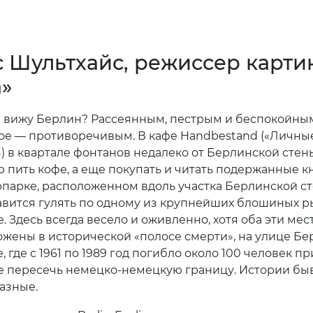
е пересечь немецко-немецкую границу. Истории бы
азные.
е ощущение Berlin-Feeling для меня связано с тепл
м летом и морозной зимой. Хотя в последние годы 
сколько притупилось. Крупные инвесторы выкупают 
 перепродают его богачам. От этого страдает арт-
, андеграундные и независимые проекты выживают
художники уходят из центра. Вполне возможно, что в
ским духом будут понимать консерватизм, отсутстви
ти и экономическое процветание.