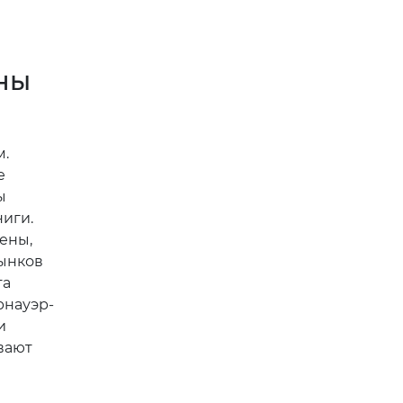
вают
ым
это
город,
 будущем
е