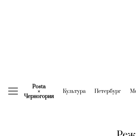
Posta
Культура
(current)
Петербург
(curre
М
×
Черногория
(current)
Реж