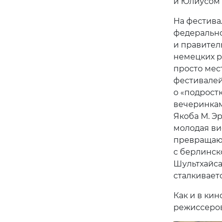
и Юлиусом 
На фестива
федерально
и правител
немецких р
просто мес
фестивалей
о «подрост
вечеринкам
Якоба М. Э
молодая ви
превращающ
с берлинск
Шультхайса
сталкивает
Как и в кин
режиссеров
Pre