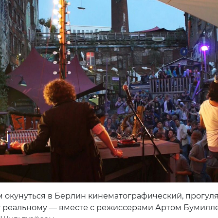
 окунуться в Берлин кинематографический, прогул
 реальному — вместе с режиссерами Артом Бумилл