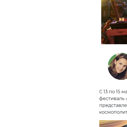
С 13 по 15 
фестиваль 
представле
космополит