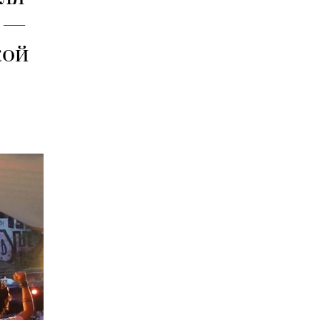
» —
кой