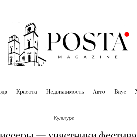
nt)
ода
(current)
Красота
(current)
Недвижимость
(current)
Авто
(current)
Вкус
(cur
Культура
иссеры — участники фестива