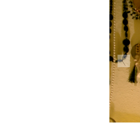
Юлиус
«Лотт
Каким 
А главн
запасы»
я люблю
В Мауэр
мне нр
в стран
располо
штрассе