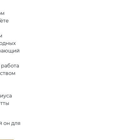
ом
ёте
м
родных
ывающий
 работа
еством
лиуса
отты
й он для
Next