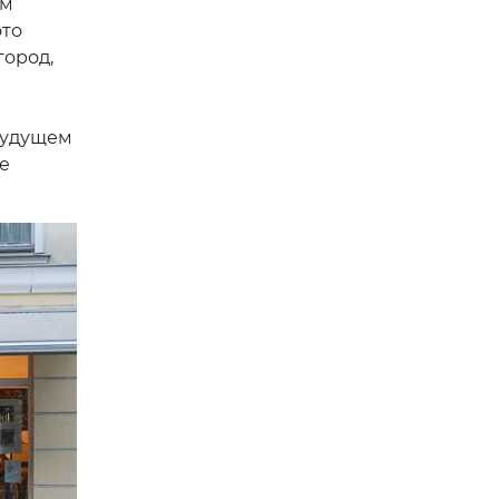
».
ман
роший
акже
.