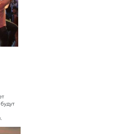
ет
 будут
.