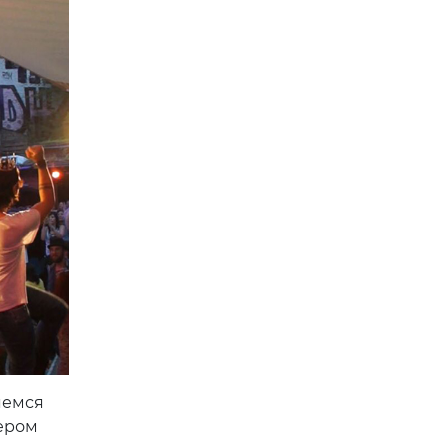
яемся
ером