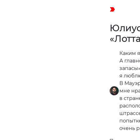
попытк
очень р
Пресловуто
музыкальны
чувство не
пересдают и
сообщество
с трудом, 
под берлин
креативнос