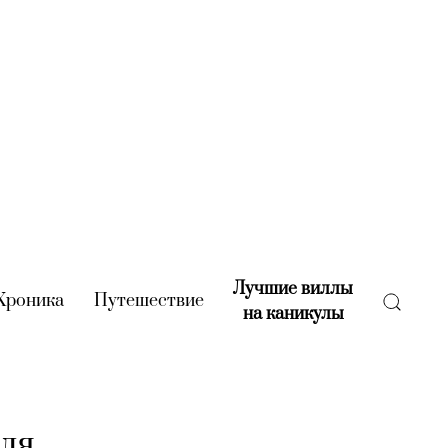
Лучшие виллы
rent)
Хроника
(current)
Путешествие
(current)
на каникулы
(current)
ля