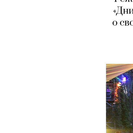
«Дни
о св