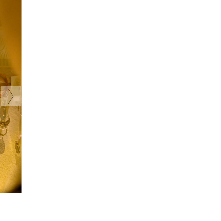
ны
.
е
ы
ниги.
ены,
ынков
та
рнауэр-
и