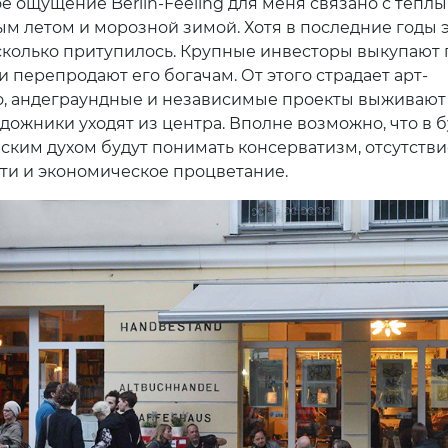
Кафе Handbestand
ильмы о Берлине «Люди в воскресенье» и «Призраки
те что-то почитать, обязательно найдите детский ро
ыщики» Эриха Кестнера, он замечательный. В районе
аркт, в центральном округе Берлина, есть очень хо
 кинотеатр, в который я время от времени захожу. Т
 фильмы показывают в кинотеатре Thalia в Потсдаме