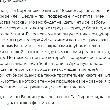
Шультхайсом.
ле «Дни берлинского кино в Москве», организованн
й землей Берлин при поддержке Института имени Г
ьства Москвы, можно будет увидеть четыре работы
ежиссеров, для которых город — гораздо больше, че
то действия. В программу вошли участник междуна
, фильм режиссера Akiz «Ночной кошмар», рассказ
ковом» Берлине с его закрытыми клубами, техно-
и и тонкой гранью между вымыслом и реальностью;
рвы Homesick, в центре которой — одержимая творч
олончелистка; «Oh Yeah, Берлин» Арта Бумиллера,
ая в героя сам город и знакомящая зрителей
ой клубной сценой; а также трогательная картина Ю
 «Лотта», в которой темное прошлое своенравной Л
ся с вполне устраивающим ее настоящим.
о, в жизни Берлин у каждого свой. Разбираемся, како
 — участников фестиваля.
vious