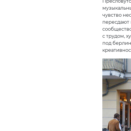
Я обожаю ф
А если хоти
«Эмиль и с
Хаккешер-М
артхаусный
прекрасные