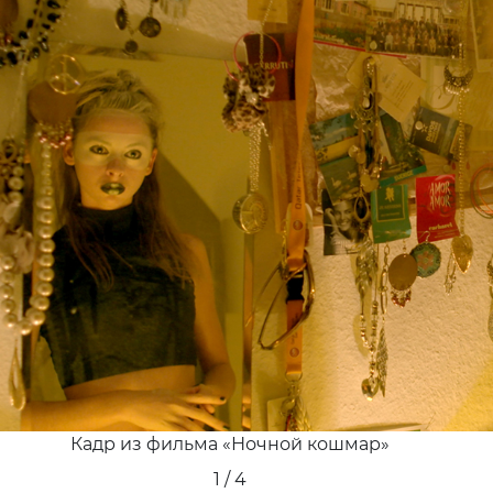
Кадр из фильма «Homesick»
2 / 4
 Шультхайс, режиссер карти
а»
я вижу Берлин? Рассеянным, пестрым и беспокойным
ое — противоречивым. В кафе Handbestand («Личны
) в квартале фонтанов недалеко от Берлинской стен
 пить кофе, а еще покупать и читать подержанные к
парке, расположенном вдоль участка Берлинской ст
авится гулять по одному из крупнейших блошиных р
е. Здесь всегда весело и оживленно, хотя оба эти мес
жены в исторической «полосе смерти», на улице Бе
, где с 1961 по 1989 год погибло около 100 человек пр