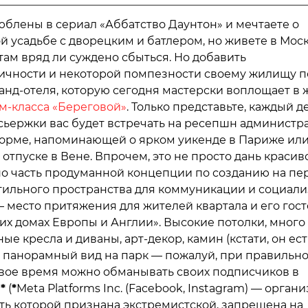
юблены в сериал «Аббатство Даунтон» и мечтаете о
й усадьбе с дворецким и батлером, но живете в Моск
ам вряд ли суждено сбыться. Но добавить
ичности и некоторой помпезности своему жилищу п
ранд-отеля, которую сегодня мастерски воплощает в 
-класса «Береговой»
. Только представьте, каждый д
сьержки вас будет встречать на ресепшн администра
орме, напоминающей о ярком уикенде в Париже ил
отпуске в Вене. Впрочем, это не просто дань красив
но часть продуманной концепции по созданию на пе
тильного пространства для коммуникации и социали
— место притяжения для жителей квартала и его гос
их домах Европы и Англии». Высокие потолки, много 
е кресла и диваны, арт-декор, камин (кстати, он ест
), панорамный вид на парк — пожалуй, при правильн
вое время можно обманывать своих подписчиков в
м
*
(
*
Meta Platforms Inc. (Facebook, Instagram) — органи
ть которой признана экстремистской, запрещена на