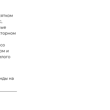
сятком
,
ные
осторном
 со
ом и
илого
нды на