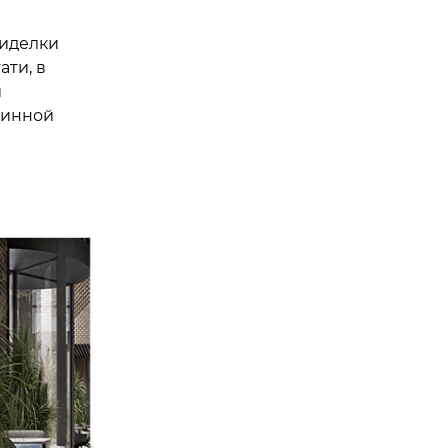
сиделки
ати, в
й
ринной