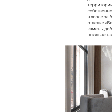
территории
собственно
в холле за 
отделке «Б
камень, до
штольне на