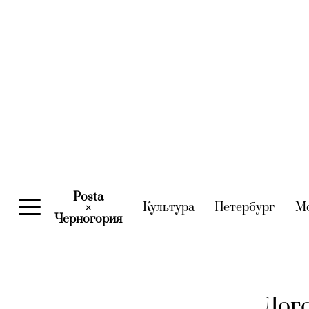
Posta
Культура
(current)
Петербург
(curre
М
×
Черногория
(current)
Дого