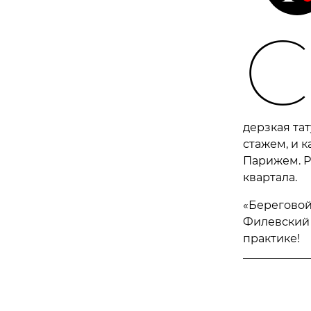
С
дерзкая та
стажем, и 
Парижем. Р
квартала.
«Береговой
Филевский 
практике!