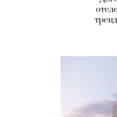
отеле
трен