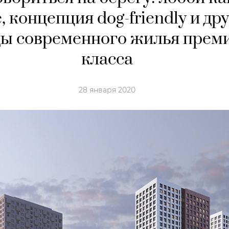
, концепция dog-friendly и др
ды современного жилья прем
класса
28 января 2020