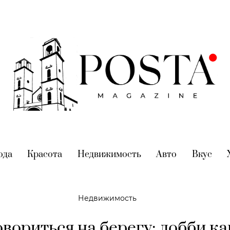
nt)
ода
(current)
Красота
(current)
Недвижимость
(current)
Авто
(current)
Вкус
(cur
Недвижимость
вориться на берегу: лобби ка