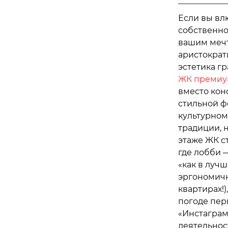
Если вы вл
собственно
вашим мечт
аристократ
эстетика г
ЖК премиум
вместо кон
стильной ф
культурном 
традиции, 
этаже ЖК с
где лобби 
«как в лучш
эргономичны
квартирах!
погоде пер
«Инстагра
деятельнос