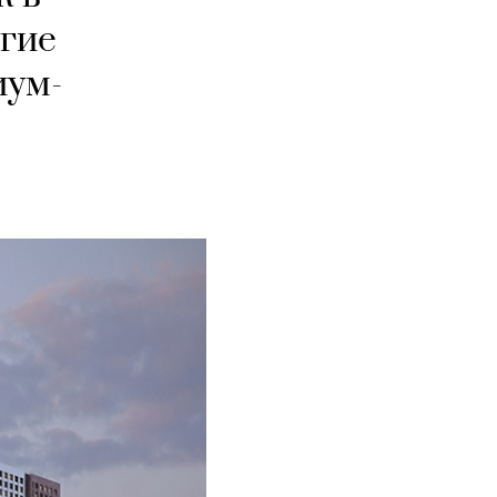
угие
иум-