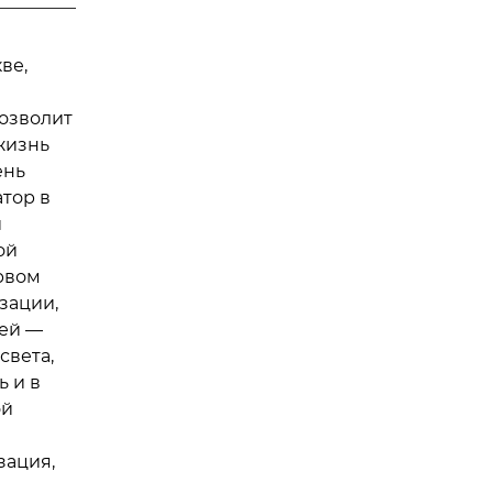
ве,
озволит
жизнь
ень
тор в
и
ой
рвом
зации,
тей —
света,
ь и в
ой
зация,