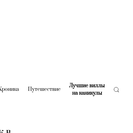
Лучшие виллы
rent)
Хроника
(current)
Путешествие
(current)
на каникулы
(current)
к в