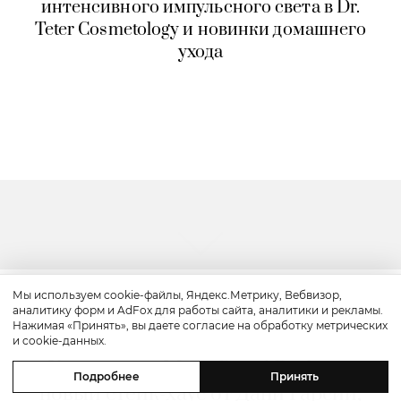
интенсивного импульсного света в Dr.
Teter Cosmetology и новинки домашнего
ухода
Мы используем cookie-файлы, Яндекс.Метрику, Вебвизор,
аналитику форм и AdFox для работы сайта, аналитики и рекламы.
Путешествие
Нажимая «Принять», вы даете согласие на обработку метрических
и cookie-данных.
Каникулы в Maxx Royal Bodrum:
Подробнее
Принять
новый стейк-хаус от Дани Гарсии,