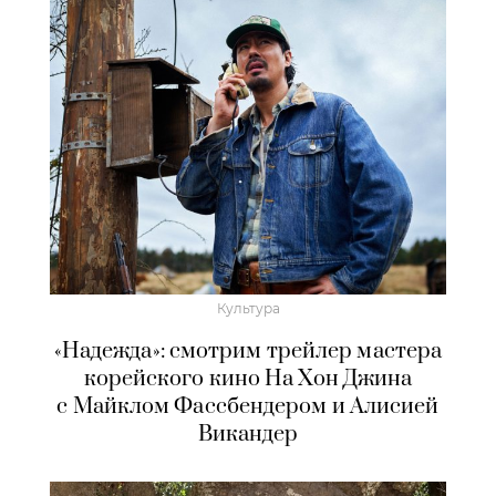
Культура
«Надежда»: смотрим трейлер мастера
корейского кино На Хон Джина
с Майклом Фассбендером и Алисией
Викандер