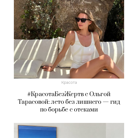
Красота
#КрасотаБезЖертв с Ольгой
Тарасовой: лето без лишнего — гид
по борьбе с отеками