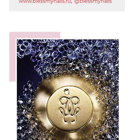
www.blessmynails.ru
,
@blessmynails