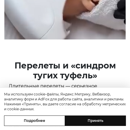
Перелеты и «синдром
тугих туфель»
Длительные перелеты — серьезное
испытание. Из-за перепадов давления
Мы используем cookie-файлы, Яндекс.Метрику, Вебвизор,
аналитику форм и AdFox для работы сайта, аналитики и рекламы.
и неподвижности лимфа «засыпает»,
Нажимая «Принять», вы даете согласие на обработку метрических
а жидкость под силой гравитации стремится
и cookie-данных.
вниз.
Подробнее
Принять
Я рекомендую:
компрессионный трикотаж