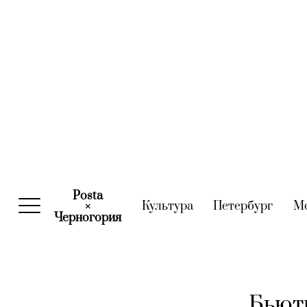
Posta
Культура
(current)
Петербург
(curre
М
×
Черногория
(current)
Бьюти