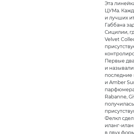
Эта линейка
ЦУМа. Кажд
и лучших и
Габбана зад
Сицилии, г
Velvet Coll
присутствуе
контролиро
Первые два,
и называли
последние 
и Amber Su
парфюмера,
Rabanne, Gi
получилась 
присутству
Фелкл сдела
иланг-илан
в двух форм