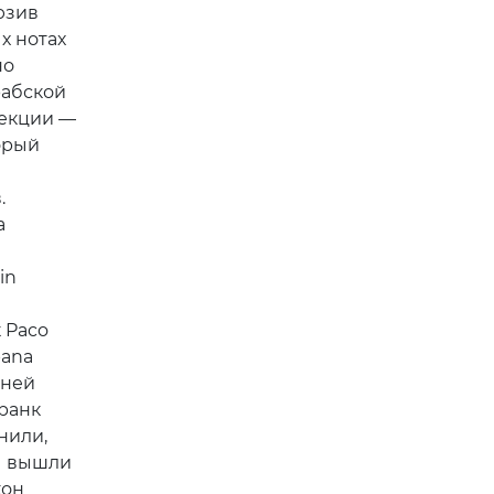
юзив
х нотах
но
рабской
лекции —
торый
.
а
in
 Paco
bana
 ней
Франк
нили,
ы вышли
кон