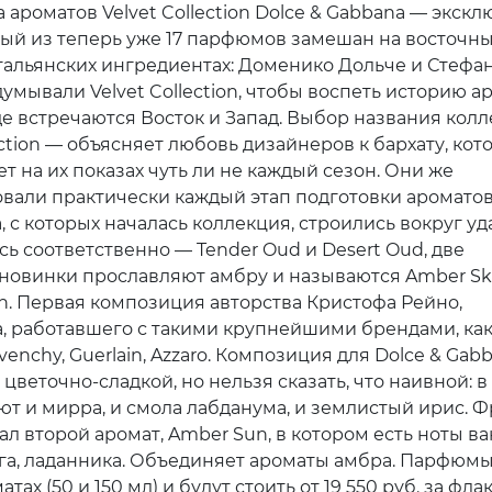
 ароматов Velvet Collection Dolce & Gabbana — экскл
ый из теперь уже 17 парфюмов замешан на восточны
тальянских ингредиентах: Доменико Дольче и Стефа
умывали Velvet Collection, чтобы воспеть историю а
де встречаются Восток и Запад. Выбор названия кол
ection — объясняет любовь дизайнеров к бархату, ко
т на их показах чуть ли не каждый сезон. Они же
вали практически каждый этап подготовки ароматов
 с которых началась коллекция, строились вокруг уд
сь соответственно — Tender Oud и Desert Oud, две
новинки прославляют амбру и называются Amber Sk
n. Первая композиция авторства Кристофа Рейно,
 работавшего с такими крупнейшими брендами, как
venchy, Guerlain, Azzaro. Композиция для Dolce & Gab
цветочно-сладкой, но нельзя сказать, что наивной: в
ют и мирра, и смола лабданума, и землистый ирис. 
л второй аромат, Amber Sun, в котором есть ноты ва
га, ладанника. Объединяет ароматы амбра. Парфюм
атах (50 и 150 мл) и будут стоить от 19 550 руб. за фла