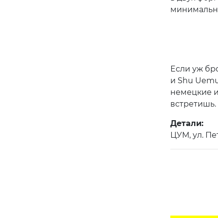
минимально
Если уж бр
и Shu Uemu
немецкие и
встретишь.
Детали:
ЦУМ, ул. Пет