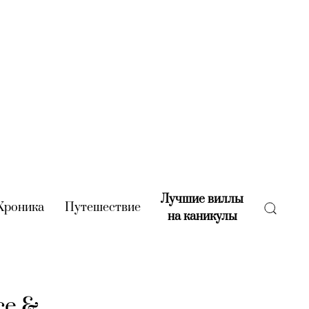
Лучшие виллы
rent)
Хроника
(current)
Путешествие
(current)
на каникулы
(current)
ce &