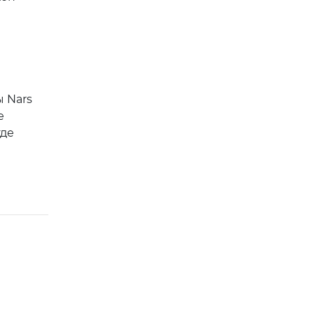
ы Nars
е
где