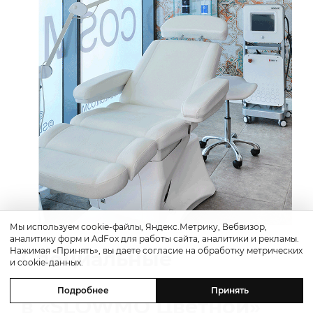
Мы используем cookie-файлы, Яндекс.Метрику, Вебвизор,
аналитику форм и AdFox для работы сайта, аналитики и рекламы.
Нажимая «Принять», вы даете согласие на обработку метрических
Специальные
и cookie-данных.
предложения
Подробнее
Принять
в «SLOWMO Цветной»