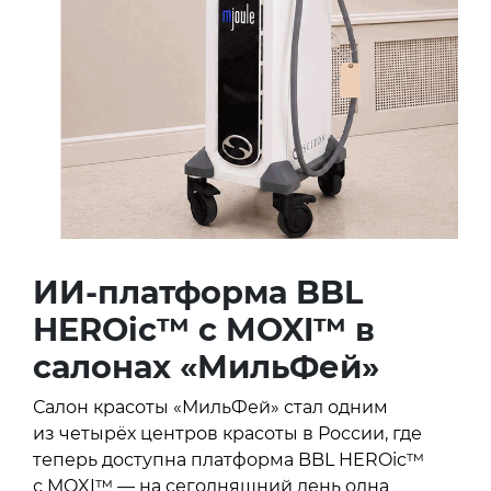
ИИ-платформа BBL
HEROic™ с MOXI™ в
салонах «МильФей»
Салон красоты «МильФей» стал одним
из четырёх центров красоты в России, где
теперь доступна платформа BBL HEROic™
с MOXI™ — на сегодняшний день одна