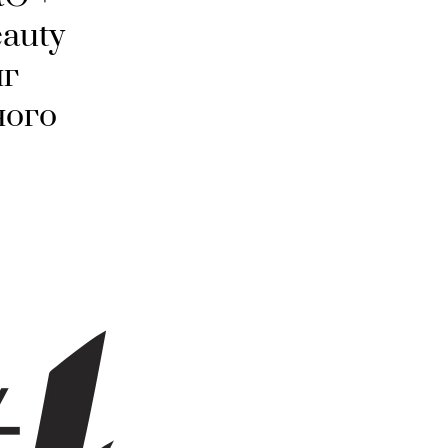
auty
нг
ного