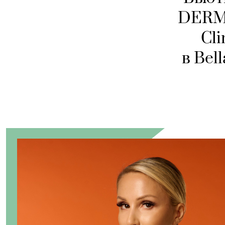
DERMA
Cl
в Bel