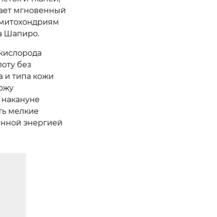
дает мгновенный
ю митохондриям
а Шапиро.
 кислорода
лоту без
 и типа кожи
ожу
 накануне
ть мелкие
енной энергией