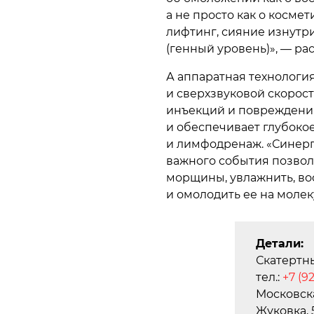
а не просто как о косм
лифтинг, сияние изнутр
(генный уровень)», — ра
А аппаратная технологи
и сверхзвуковой скорос
инъекций и повреждения
и обеспечивает глубоко
и лимфодренаж. «Синерг
важного события позволя
морщины, увлажнить, во
и омолодить ее на моле
Детали:
Скатертны
тел.:
+7 (9
Московска
Жуковка, 