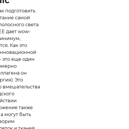
nic
как подготовить
етание самой
олосного света
EE дает wow-
минимум,
ся. Как это
 инновационной
 это еще один
номерно
оллагена он
гия). Это
о вмешательства
дского
ействии
ожение также
а могут быть
оворим
еток и тканей,