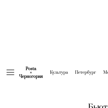
Posta
Культура
(current)
Петербург
(curre
М
×
Черногория
(current)
Бьют