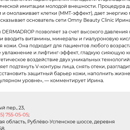
етической имитации молодой внешности. Процедура 
и и омолаживает клетки (ММТ-эффект), дает энерги
ссказывает основатель сети Omny Beauty Clinic Ирин
я DERMADROP позволяет за счет высокого давления
ти вводить витамины, минералы и гиалуроновую кис
 кожи. Она подходит для пациентов любого возраста
е увлажнение и лифтинг-эффект, гладкую сияющую к
етическое воздействие двух уникальных технологий
ет подтянуть V-контуры лица, снять отеки, разглади
сстановить защитный барьер кожи, наполнить жизн
кулярном уровне», — комментирует Ирина.
й пер., 23,
25) 755-05-05
;
я область, Рублёво-Успенское шоссе, деревня
58,