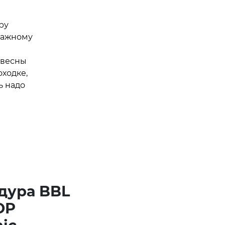
ру
важному
 весны
оходке,
ь надо
дура BBL
OP