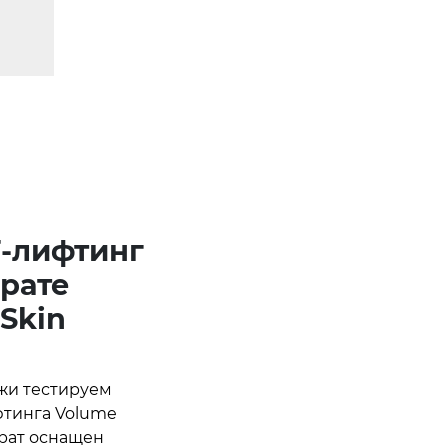
-лифтинг
арате
-Skin
жи тестируем
тинга Volume
арат оснащен