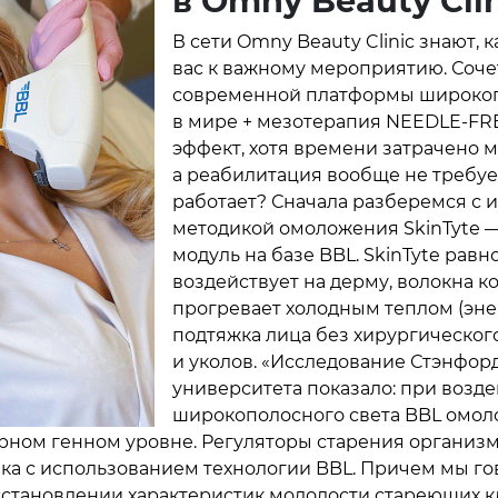
в Omny Beauty Cli
В сети Omny Beauty Clinic знают, 
вас к важному мероприятию. Соч
современной платформы широкоп
в мире + мезотерапия NEEDLE-FR
эффект, хотя времени затрачено 
а реабилитация вообще не требует
работает? Сначала разберемся с
методикой омоложения SkinTytе —
модуль на базе BBL. SkinTyte рав
воздействует на дерму, волокна к
прогревает холодным теплом (энер
подтяжка лица без хирургическог
и уколов. «Исследование Стэнфор
университета показало: при возд
широкополосного света BBL омол
рном генном уровне. Регуляторы старения организм
ка с использованием технологии BBL. Причем мы г
сстановлении характеристик молодости стареющих кл