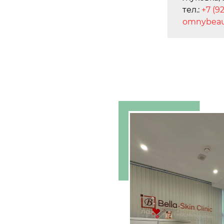
тел.:
+7 (9
omnybeau