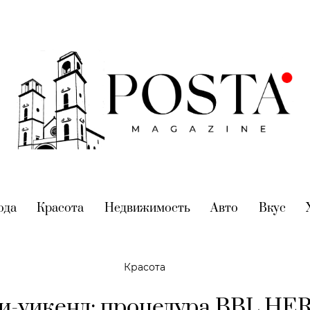
nt)
ода
(current)
Красота
(current)
Недвижимость
(current)
Авто
(current)
Вкус
(cur
Красота
и-уикенд: процедура BBL HE