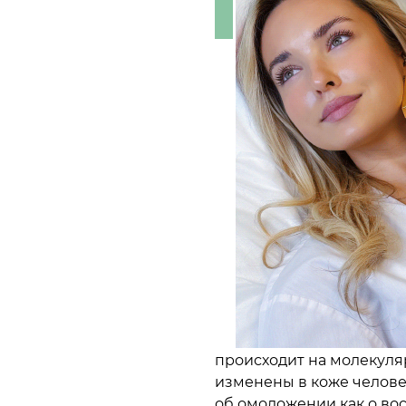
происходит на молекуля
изменены в коже челове
об омоложении как о во