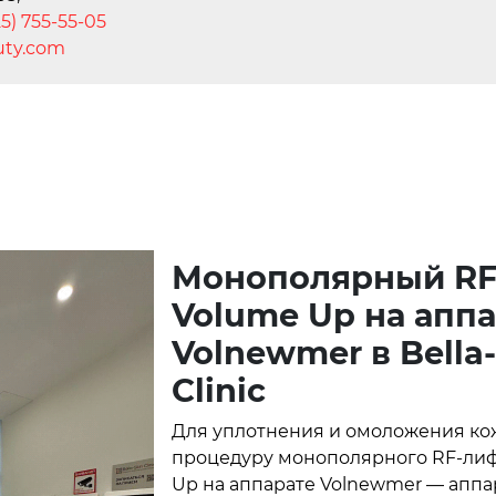
25) 755-55-05
ty.com
Монополярный RF
Volume Up на апп
Volnewmer в Bella
Clinic
Для уплотнения и омоложения ко
процедуру монополярного RF-лиф
Up на аппарате Volnewmer — апп