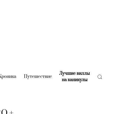
Лучшие виллы
rent)
Хроника
(current)
Путешествие
(current)
на каникулы
(current)
RO +