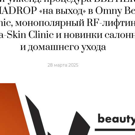
DROP «на выход» в Omny Be
inic, монополярный RF-лифти
la-Skin Clinic и новинки салон
и домашнего ухода
28 марта 2025