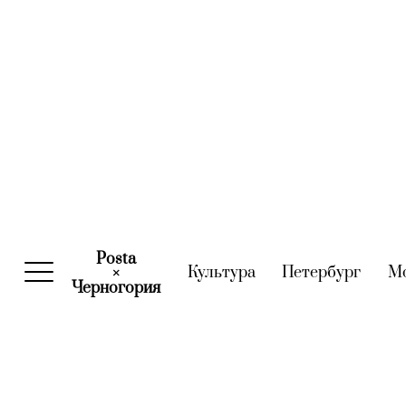
Posta
Культура
(current)
Петербург
(curre
М
×
Черногория
(current)