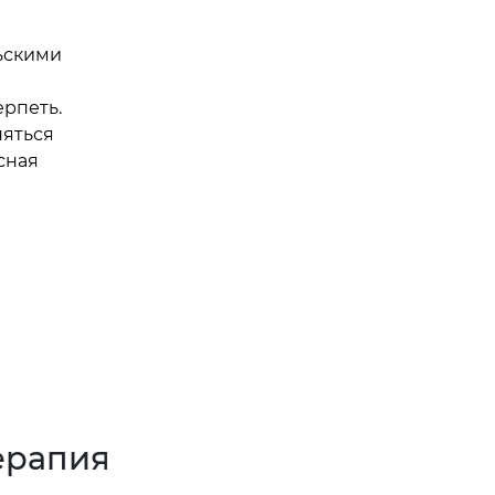
ьскими
ерпеть.
няться
сная
ерапия