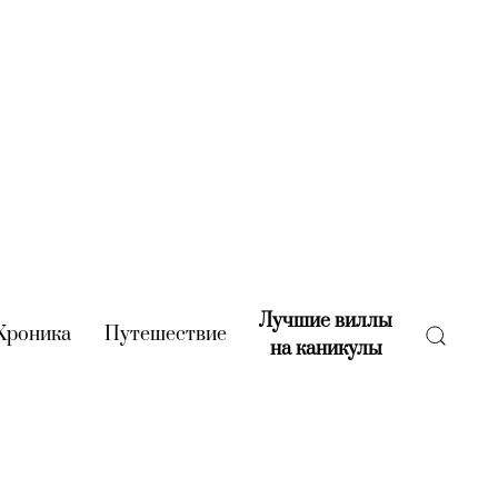
Лучшие виллы
rent)
Хроника
(current)
Путешествие
(current)
на каникулы
(current)