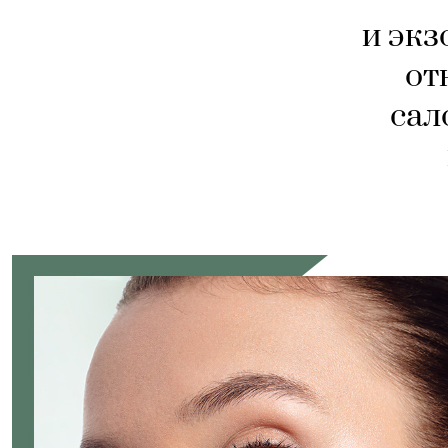
и экз
от
сал