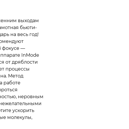
есенним выходам
рамотная бьюти-
рь на весь год!
комендуют
В фокусе —
аппарате InMode
ся от дряблости
ет процессы
на. Метод
а работе
ороться
ностью, неровным
 нежелательными
тите ускорить
вые молекулы,