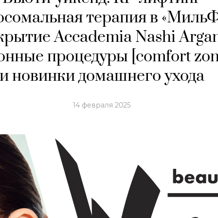
осомальная терапия в «МильФ
крытие Accademia Nashi Argan
онные процедуры [comfort zon
и новинки домашнего ухода
14 февраля 2025