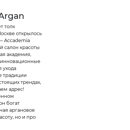
 Argan
ет толк
Москве открылось
— Accademia
ый салон красоты
лая академия,
, инновационные
 ухода
е традиции
стоящих трендах,
аем адрес!
венном
он богат
чая аргановое
асоту, но и про