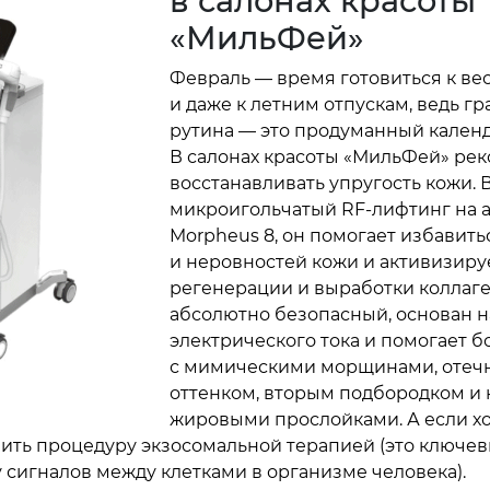
в салонах красоты
«МильФей»
Февраль — время готовиться к в
и даже к летним отпускам, ведь г
рутина — это продуманный календа
В салонах красоты «МильФей» ре
восстанавливать упругость кожи. 
микроигольчатый RF-лифтинг на 
Morpheus 8, он помогает избавить
и неровностей кожи и активизиру
регенерации и выработки коллаге
абсолютно безопасный, основан н
электрического тока и помогает б
с мимическими морщинами, отеч
оттенком, вторым подбородком и
жировыми прослойками. А если хо
нить процедуру экзосомальной терапией (это ключе
 сигналов между клетками в организме человека).