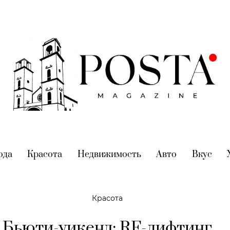
nt)
ода
(current)
Красота
(current)
Недвижимость
(current)
Авто
(current)
Вкус
(cur
Красота
Бьюти-уикенд: RF-лифтинг