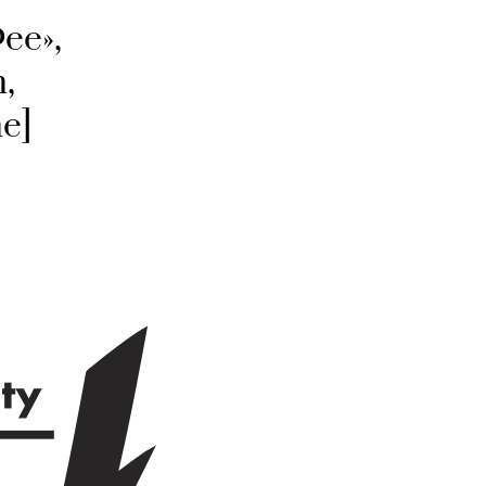
ее»,
,
e]