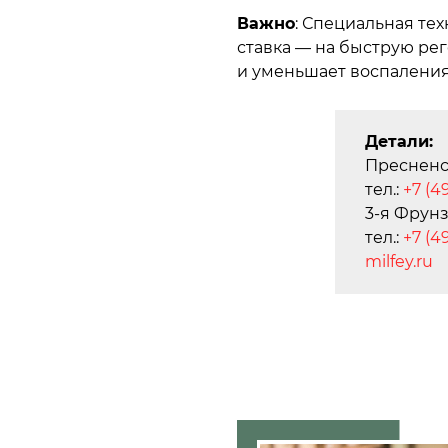
Важно
: Специальная тех
ставка — на быструю ре
и уменьшает воспаления
Детали:
Пресненска
тел.:
+7 (4
3-я Фрунзе
тел.:
+7 (4
milfey.ru