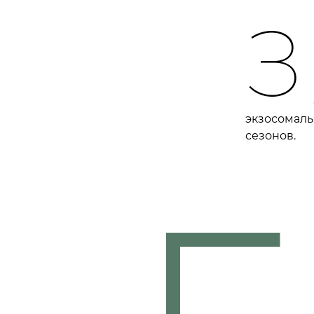
З
экзосомаль
сезонов.