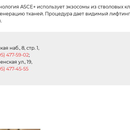
нология ASCE+ использует экзосомы из стволовых кле
генерацию тканей. Процедура дает видимый лифтин
.
я наб., 8, стр. 1,
95) 477-59-02
;
нская ул., 19,
95) 477-45-55