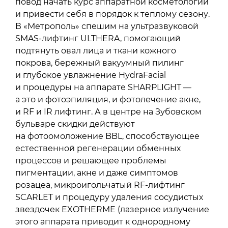
повод начать курс аппаратной косметологии
и привести себя в порядок к теплому сезону.
В «Метрополь» спешим на ультразвуковой
SMAS-лифтинг ULTHERA, помогающий
подтянуть овал лица и ткани кожного
покрова, бережный вакуумный пилинг
и глубокое увлажнение HydraFacial
и процедуры на аппарате SHARPLIGHT —
а это и фотоэпиляция, и фотолечение акне,
и RF и IR лифтинг. А в центре на Зубовском
бульваре скидки действуют
на фотоомоложение BBL, способствующее
естественной регенерации обменных
процессов и решающее проблемы
пигментации, акне и даже симптомов
розацеа, микроигольчатый RF-лифтинг
SCARLET и процедуру удаления сосудистых
звездочек EXOTHERME (лазерное излучение
этого аппарата приводит к однородному