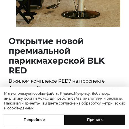
Открытие новой
премиальной
парикмахерской BLK
RED
В жилом комплексе RED7 на проспекте
Академика Сахарова состоялась презентация
Мы используем cookie-файлы, Яндекс.Метрику, Вебвизор,
нового проекта BLK RED — премиум-
аналитику форм и AdFox для работы сайта, аналитики и рекламы.
парикмахерской, основанной известным
Нажимая «Принять», вы даете согласие на обработку метрических
и cookie-данных.
российским топ-стилистом Максимом
Рокицким и маркетологом Александром
Подробнее
Принять
Ульевым. Мы давно любим BLK