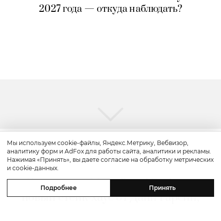
2027 года — откуда наблюдать?
Мы используем cookie-файлы, Яндекс.Метрику, Вебвизор,
аналитику форм и AdFox для работы сайта, аналитики и рекламы.
Путешествие
Нажимая «Принять», вы даете согласие на обработку метрических
и cookie-данных.
Каникулы в Maxx Royal Bodrum:
Подробнее
Принять
новый стейк-хаус от Дани Гарсии,
лучшие виды на море и