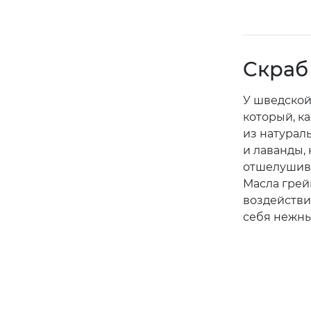
Cкраб 
У шведской
который, к
из натурал
и лаванды,
отшелушива
Масла греи
воздействи
себя нежны