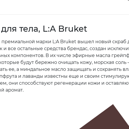
для тела, L:A Bruket
 премиальной марки L:A Bruket вышел новый скраб д
ак и все остальные средства брендас, создан исключ
ьных компонентов. В их числе эфирные масла грейп
 которые будут бережно очищать кожу, морская соль
ть ее, а миндальное масло защищать и сохранять вла
̆пфрута и лаванды известны еще и своим стимулир
ем, они способствуют регенерации кожи и оставляю
й аромат.