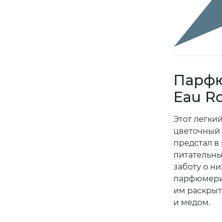
Парфю
Eau Ro
Этот легки
цветочный 
предстал в
питательны
заботу о н
парфюмерии
им раскрыт
и медом.