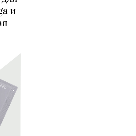
ga и
ая