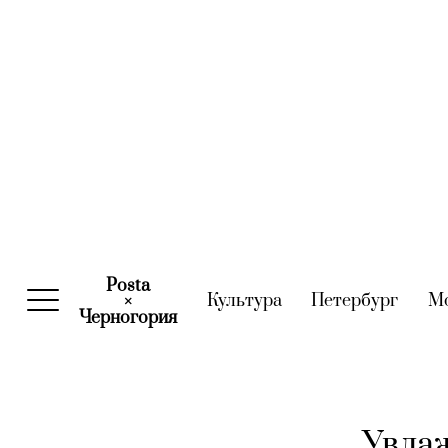
Posta
Культура
(current)
Петербург
(curre
М
×
Черногория
(current)
Увлаж