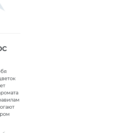
ос
ебя
цветок
ет
аромата
правилам
могают
дром