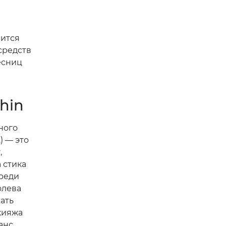
вится
средств
есниц
hin
ного
) — это
,
 стика
среди
олева
ать
кияжа
анс,