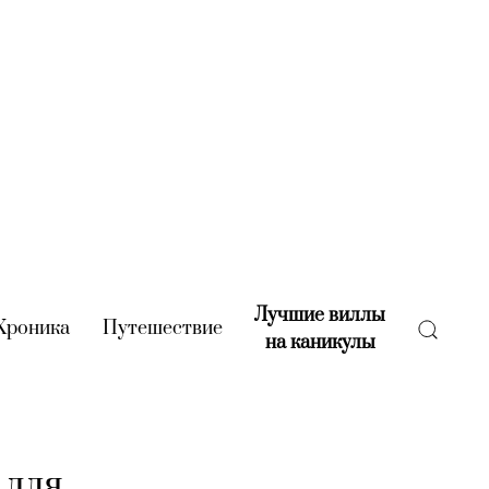
Лучшие виллы
rent)
Хроника
(current)
Путешествие
(current)
на каникулы
(current)
 для