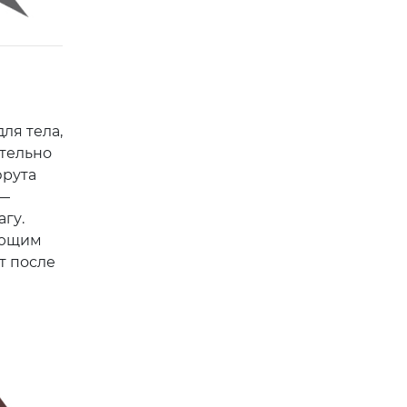
ля тела,
ительно
фрута
 —
гу.
ующим
т после