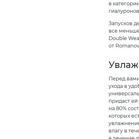
в категори
гиалуронов
Запусков д
все меньше
Double Wea
от Romanov
Увлаж
Перед вами
ухода в удо
универсаль
придаст ей
на 80% сос
которых ест
увлажнения
влагу в те
в течение 