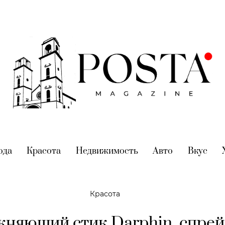
nt)
ода
(current)
Красота
(current)
Недвижимость
(current)
Авто
(current)
Вкус
(cur
Красота
няющий стик Darphin, спрей