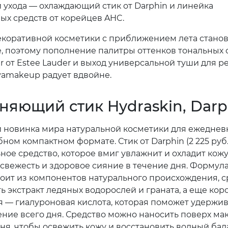
и ухода — охлаждающий стик от Darphin и линейка
ых средств от корейцев AHC.
екоративной косметики с приближением лета стано
, поэтому пополнение палитры оттенков тональных 
r от Estee Lauder и выход универсальной туши для р
amakeup радует вдвойне.
няющий стик Hydraskin, Darp
 новинка мира натуральной косметики для ежеднев
бном компактном формате. Стик от Darphin (2 225 руб.
ное средство, которое вмиг увлажнит и охладит кожу
 свежесть и здоровое сияние в течение дня. Формула
тоит из компонентов натурального происхождения, 
ь экстракт ледяных водорослей и граната, а еще кор
 — гиалуроновая кислота, которая поможет удержив
чение всего дня. Средство можно наносить поверх ма
дня, чтобы освежить кожу и восстановить водный бал