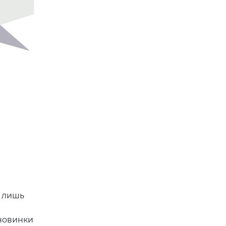
о лишь
м
новинки