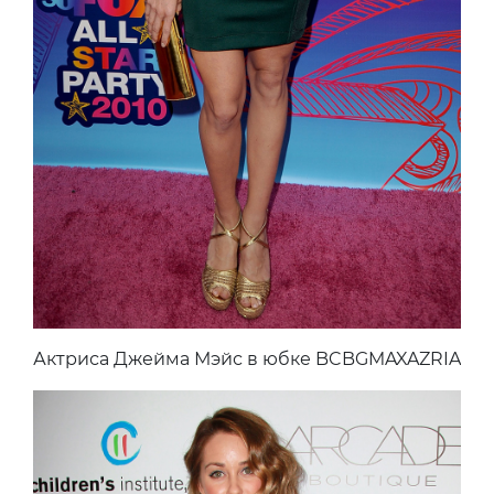
Актриса Джейма Мэйс в юбке BCBGMAXAZRIA