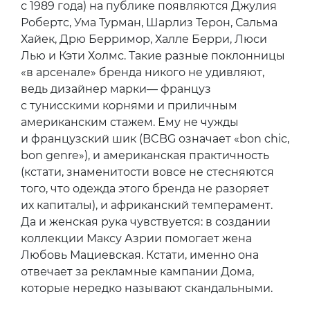
с 1989 года) на публике появляются Джулия
Робертс, Ума Турман, Шарлиз Терон, Сальма
Хайек, Дрю Берримор, Халле Берри, Люси
Лью и Кэти Холмс. Такие разные поклонницы
«в арсенале» бренда никого не удивляют,
ведь дизайнер марки— француз
с тунисскими корнями и приличным
американским стажем. Ему не чужды
и французский шик (BCBG означает «bon chic,
bon genre»), и американская практичность
(кстати, знаменитости вовсе не стесняются
того, что одежда этого бренда не разоряет
их капиталы), и африканский темперамент.
Да и женская рука чувствуется: в создании
коллекции Максу Азрии помогает жена
Любовь Мациевская. Кстати, именно она
отвечает за рекламные кампании Дома,
которые нередко называют скандальными.