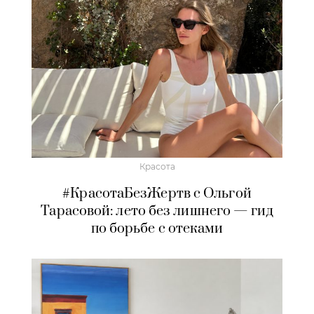
Красота
#КрасотаБезЖертв с Ольгой
Тарасовой: лето без лишнего — гид
по борьбе с отеками