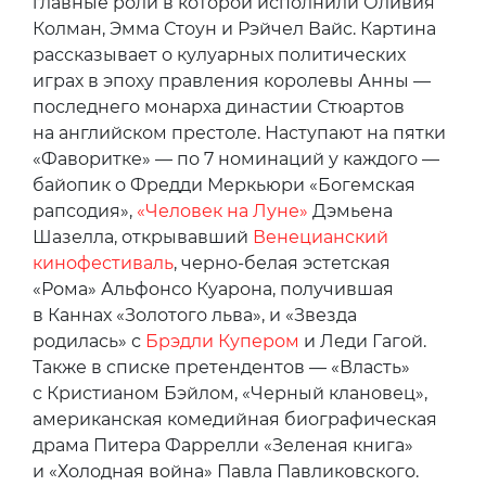
главные роли в которой исполнили Оливия
Колман, Эмма Стоун и Рэйчел Вайс. Картина
рассказывает о кулуарных политических
играх в эпоху правления королевы Анны —
последнего монарха династии Стюартов
на английском престоле. Наступают на пятки
«Фаворитке» — по 7 номинаций у каждого —
байопик о Фредди Меркьюри «Богемская
рапсодия»,
«Человек на Луне»
Дэмьена
Шазелла, открывавший
Венецианский
кинофестиваль
, черно-белая эстетская
«Рома» Альфонсо Куарона, получившая
в Каннах «Золотого льва», и «Звезда
родилась» с
Брэдли Купером
и Леди Гагой.
Также в списке претендентов — «Власть»
с Кристианом Бэйлом, «Черный клановец»,
американская комедийная биографическая
драма Питера Фаррелли «Зеленая книга»
и «Холодная война» Павла Павликовского.