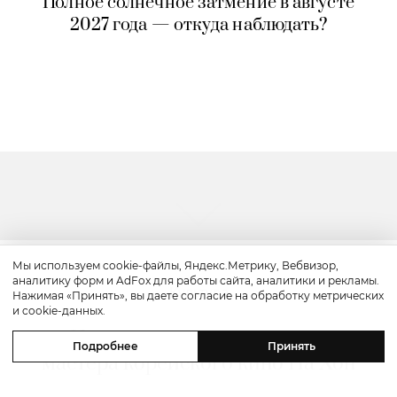
Полное солнечное затмение в августе
2027 года — откуда наблюдать?
Мы используем cookie-файлы, Яндекс.Метрику, Вебвизор,
аналитику форм и AdFox для работы сайта, аналитики и рекламы.
Культура
Нажимая «Принять», вы даете согласие на обработку метрических
и cookie-данных.
«Надежда»: смотрим трейлер
Подробнее
Принять
мастера корейского кино На Хон
Джина с Майклом Фассбендером