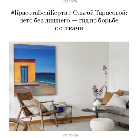
Красота
#КрасотаБезЖертв с Ольгой Тарасовой:
лето без лишнего — гид по борьбе
с отеками
Культура