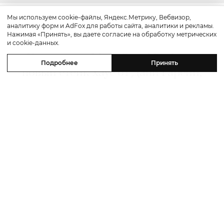
Мы используем cookie-файлы, Яндекс.Метрику, Вебвизор,
аналитику форм и AdFox для работы сайта, аналитики и рекламы.
Путешествие
Нажимая «Принять», вы даете согласие на обработку метрических
и cookie-данных.
Каникулы в Maxx Royal Bodrum:
Подробнее
Принять
новый стейк-хаус от Дани Гарсии,
лучшие виды на море и
легендарные вечеринки в Scorpios
07 августа 2026