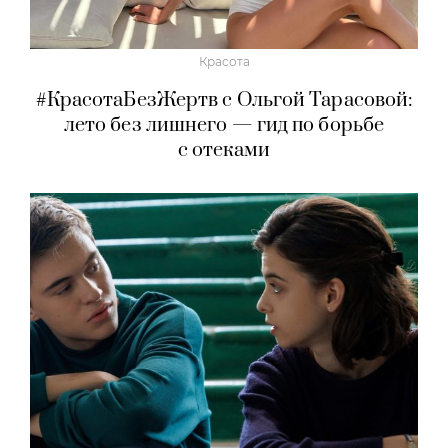
Красота
#КрасотаБезЖертв с Ольгой Тарасовой:
лето без лишнего — гид по борьбе
с отеками