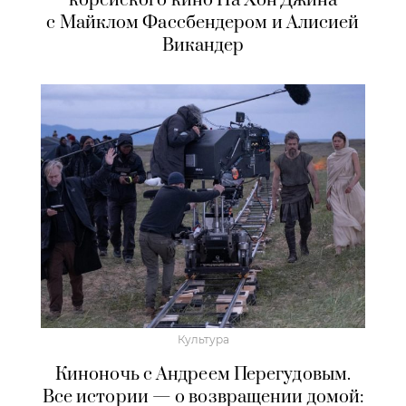
корейского кино На Хон Джина
с Майклом Фассбендером и Алисией
Викандер
Культура
Киноночь с Андреем Перегудовым.
Все истории — о возвращении домой: