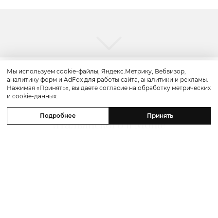
Мы используем cookie-файлы, Яндекс.Метрику, Вебвизор,
аналитику форм и AdFox для работы сайта, аналитики и рекламы.
Вкус
Нажимая «Принять», вы даете согласие на обработку метрических
и cookie-данных.
Едим не дома: открытие
Подробнее
Принять
итальянского il Monte
и французского Joli Grand Bistrot,
сет «Тайгастро» в «Рыбе Мечты»,
летний спешл в Loro и персики
в «Альме»
28 июля 2026