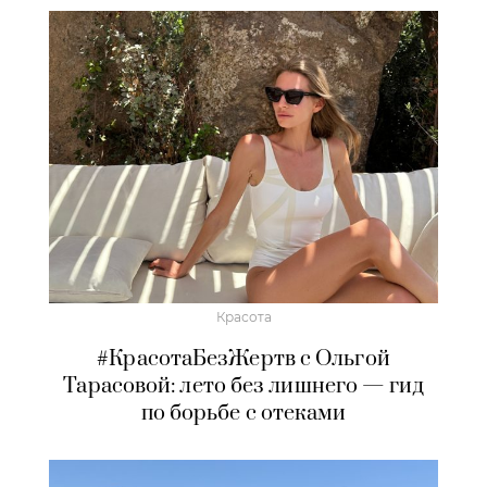
Красота
#КрасотаБезЖертв с Ольгой
Тарасовой: лето без лишнего — гид
по борьбе с отеками