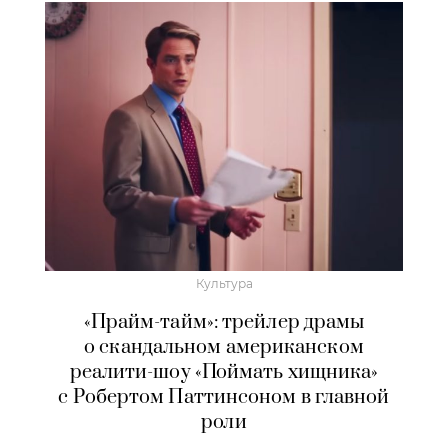
Культура
«Прайм-тайм»: трейлер драмы
о скандальном американском
реалити-шоу «Поймать хищника»
с Робертом Паттинсоном в главной
роли