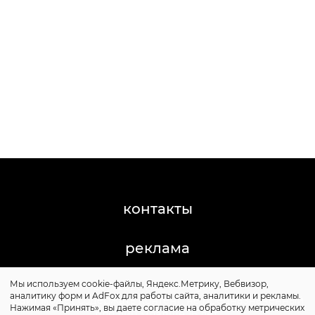
контакты
реклама
Мы используем cookie-файлы, Яндекс.Метрику, Вебвизор,
©2011-2026 Posta-Magazine
аналитику форм и AdFox для работы сайта, аналитики и рекламы.
Сайт может содержать контент, не предназначенный
Нажимая «Принять», вы даете согласие на обработку метрических
для лиц младше 16 лет.