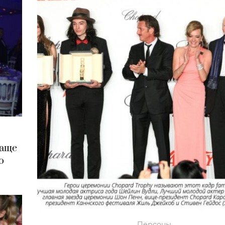
чаще
o
Персоны