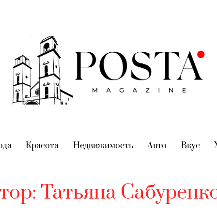
nt)
ода
(current)
Красота
(current)
Недвижимость
(current)
Авто
(current)
Вкус
(cur
тор:
Татьяна Сабуренк