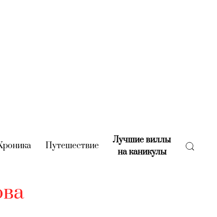
Лучшие виллы
rent)
Хроника
(current)
Путешествие
(current)
на каникулы
(current)
ова