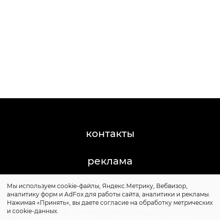
контакты
реклама
Мы используем cookie-файлы, Яндекс.Метрику, Вебвизор,
©2011-2026 Posta-Magazine
аналитику форм и AdFox для работы сайта, аналитики и рекламы.
Сайт может содержать контент, не предназначенный
Нажимая «Принять», вы даете согласие на обработку метрических
для лиц младше 16 лет.
и cookie-данных.
Политика обработки персональных данных