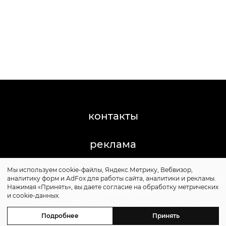
контакты
реклама
Мы используем cookie-файлы, Яндекс.Метрику, Вебвизор,
©2011-2026 Posta-Magazine
аналитику форм и AdFox для работы сайта, аналитики и рекламы.
Сайт может содержать контент, не предназначенный
Нажимая «Принять», вы даете согласие на обработку метрических
для лиц младше 16 лет.
и cookie-данных.
Политика обработки персональных данных
Политика cookie
Подробнее
Принять